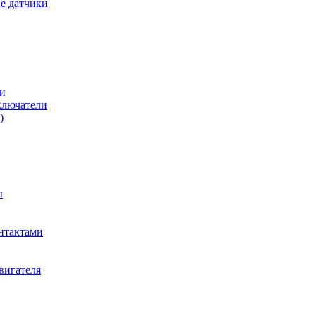
е датчики
и
ключатели
)
ы
нтактами
вигателя