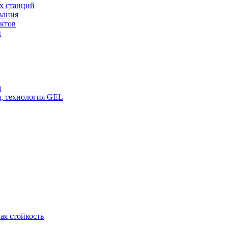
х станций
вания
ктов
ы
и
я
, технология GEL
ая стойкость