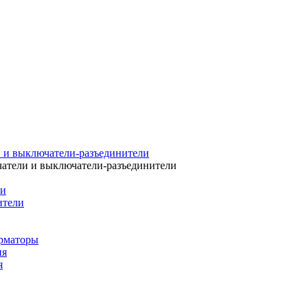
 и выключатели-разъединители
атели и выключатели-разъединители
ли
ители
рматоры
ия
я