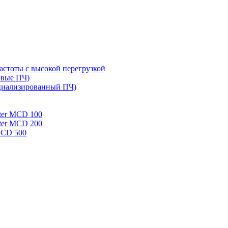
стоты с высокой перегрузкой
овые ПЧ)
циализированный ПЧ)
rter MCD 100
rter MCD 200
 MCD 500