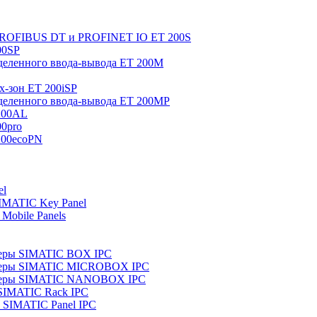
 PROFIBUS DT и PROFINET IO ET 200S
00SP
еленного ввода-вывода ET 200M
x-зон ET 200iSP
еленного ввода-вывода ET 200MP
200AL
0pro
200ecoPN
el
IMATIC Key Panel
Mobile Panels
еры SIMATIC BOX IPC
теры SIMATIC MICROBOX IPC
теры SIMATIC NANOBOX IPC
SIMATIC Rack IPC
SIMATIC Panel IPC