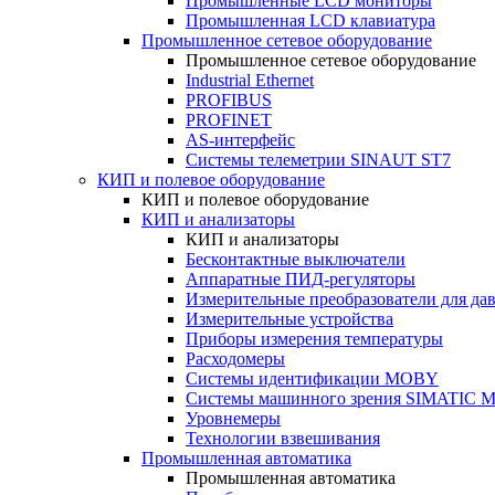
Промышленные LCD мониторы
Промышленная LCD клавиатура
Промышленное сетевое оборудование
Промышленное сетевое оборудование
Industrial Ethernet
PROFIBUS
PROFINET
AS-интерфейс
Системы телеметрии SINAUT ST7
КИП и полевое оборудование
КИП и полевое оборудование
КИП и анализаторы
КИП и анализаторы
Бесконтактные выключатели
Аппаратные ПИД-регуляторы
Измерительные преобразователи для да
Измерительные устройства
Приборы измерения температуры
Расходомеры
Системы идентификации MOBY
Системы машинного зрения SIMATIC Ma
Уровнемеры
Технологии взвешивания
Промышленная автоматика
Промышленная автоматика