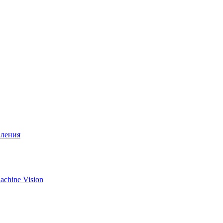
вления
chine Vision