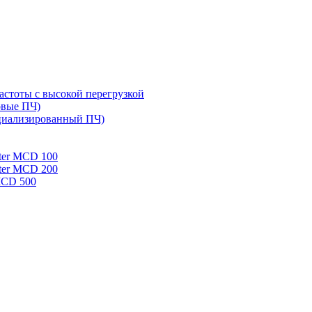
стоты с высокой перегрузкой
овые ПЧ)
циализированный ПЧ)
rter MCD 100
rter MCD 200
 MCD 500