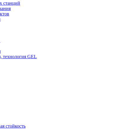
х станций
вания
ктов
ы
и
я
, технология GEL
ая стойкость