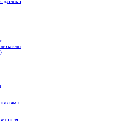
е датчики
и
ключатели
)
ы
нтактами
вигателя