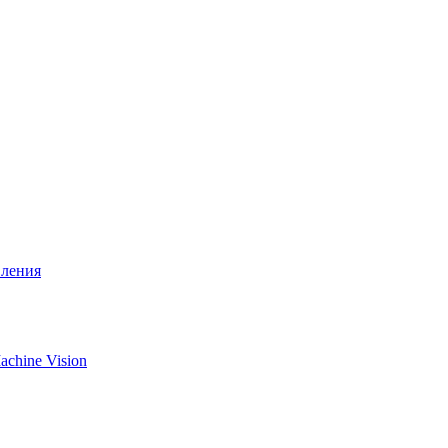
вления
chine Vision