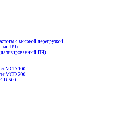
стоты с высокой перегрузкой
овые ПЧ)
циализированный ПЧ)
rter MCD 100
rter MCD 200
 MCD 500