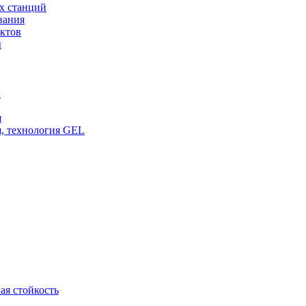
х станций
вания
ктов
ы
и
я
, технология GEL
ая стойкость