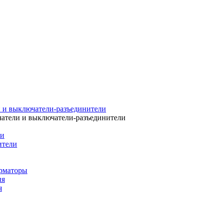
 и выключатели-разъединители
атели и выключатели-разъединители
ли
ители
рматоры
ия
я