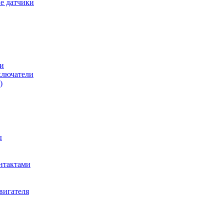
е датчики
и
ключатели
)
ы
нтактами
вигателя