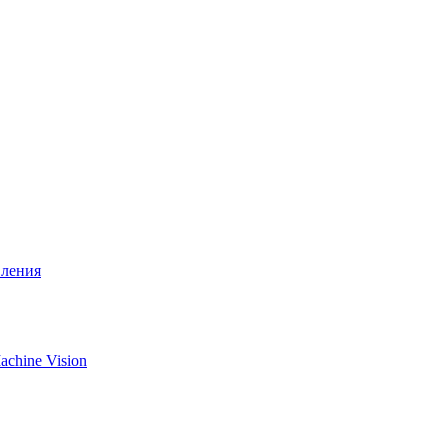
вления
chine Vision