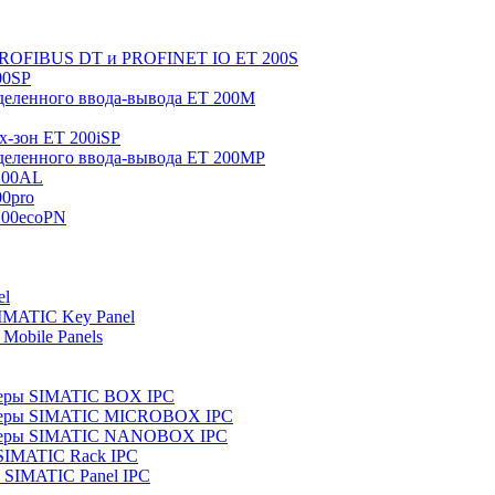
 PROFIBUS DT и PROFINET IO ET 200S
00SP
еленного ввода-вывода ET 200M
x-зон ET 200iSP
еленного ввода-вывода ET 200MP
200AL
0pro
200ecoPN
el
IMATIC Key Panel
Mobile Panels
еры SIMATIC BOX IPC
теры SIMATIC MICROBOX IPC
теры SIMATIC NANOBOX IPC
SIMATIC Rack IPC
SIMATIC Panel IPC