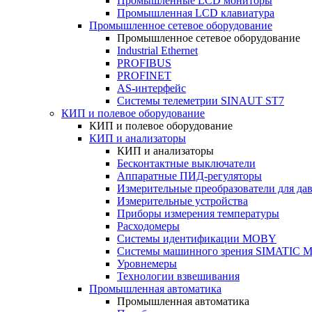
Промышленные LCD мониторы
Промышленная LCD клавиатура
Промышленное сетевое оборудование
Промышленное сетевое оборудование
Industrial Ethernet
PROFIBUS
PROFINET
AS-интерфейс
Системы телеметрии SINAUT ST7
КИП и полевое оборудование
КИП и полевое оборудование
КИП и анализаторы
КИП и анализаторы
Бесконтактные выключатели
Аппаратные ПИД-регуляторы
Измерительные преобразователи для да
Измерительные устройства
Приборы измерения температуры
Расходомеры
Системы идентификации MOBY
Системы машинного зрения SIMATIC Ma
Уровнемеры
Технологии взвешивания
Промышленная автоматика
Промышленная автоматика