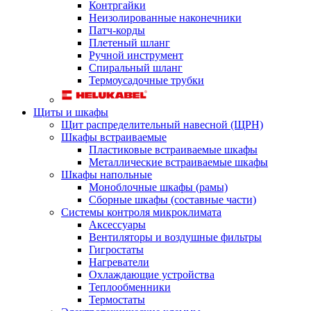
Контргайки
Неизолированные наконечники
Патч-корды
Плетеный шланг
Ручной инструмент
Спиральный шланг
Термоусадочные трубки
Щиты и шкафы
Щит распределительный навесной (ЩРН)
Шкафы встраиваемые
Пластиковые встраиваемые шкафы
Металлические встраиваемые шкафы
Шкафы напольные
Моноблочные шкафы (рамы)
Сборные шкафы (составные части)
Системы контроля микроклимата
Аксессуары
Вентиляторы и воздушные фильтры
Гигростаты
Нагреватели
Охлаждающие устройства
Теплообменники
Термостаты