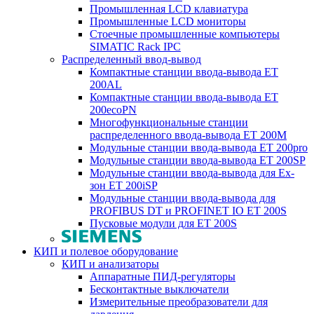
Промышленная LCD клавиатура
Промышленные LCD мониторы
Стоечные промышленные компьютеры
SIMATIC Rack IPC
Распределенный ввод-вывод
Компактные станции ввода-вывода ET
200AL
Компактные станции ввода-вывода ET
200ecoPN
Многофункциональные станции
распределенного ввода-вывода ET 200M
Модульные станции ввода-вывода ET 200pro
Модульные станции ввода-вывода ET 200SP
Модульные станции ввода-вывода для Ex-
зон ET 200iSP
Модульные станции ввода-вывода для
PROFIBUS DT и PROFINET IO ET 200S
Пусковые модули для ET 200S
КИП и полевое оборудование
КИП и анализаторы
Аппаратные ПИД-регуляторы
Бесконтактные выключатели
Измерительные преобразователи для