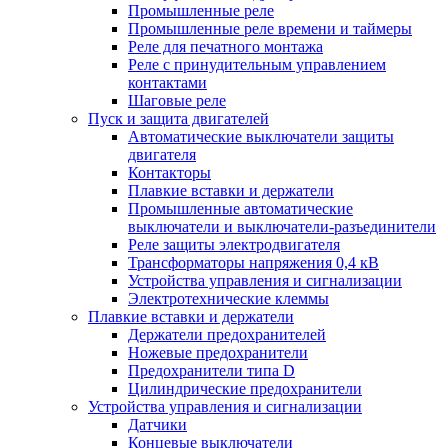
Промышленные реле
Промышленные реле времени и таймеры
Реле для печатного монтажа
Реле с принудительным управлением
контактами
Шаговые реле
Пуск и защита двигателей
Автоматические выключатели защиты
двигателя
Контакторы
Плавкие вставки и держатели
Промышленные автоматические
выключатели и выключатели-разъединители
Реле защиты электродвигателя
Трансформаторы напряжения 0,4 кВ
Устройства управления и сигнализации
Электротехнические клеммы
Плавкие вставки и держатели
Держатели предохранителей
Ножевые предохранители
Предохранители типа D
Цилиндрические предохранители
Устройства управления и сигнализации
Датчики
Концевые выключатели