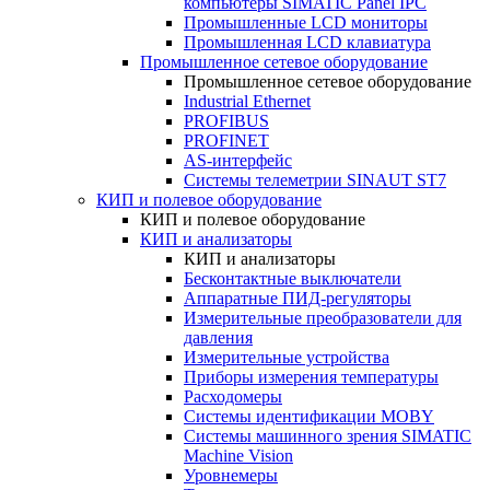
компьютеры SIMATIC Panel IPC
Промышленные LCD мониторы
Промышленная LCD клавиатура
Промышленное сетевое оборудование
Промышленное сетевое оборудование
Industrial Ethernet
PROFIBUS
PROFINET
AS-интерфейс
Системы телеметрии SINAUT ST7
КИП и полевое оборудование
КИП и полевое оборудование
КИП и анализаторы
КИП и анализаторы
Бесконтактные выключатели
Аппаратные ПИД-регуляторы
Измерительные преобразователи для
давления
Измерительные устройства
Приборы измерения температуры
Расходомеры
Системы идентификации MOBY
Системы машинного зрения SIMATIC
Machine Vision
Уровнемеры