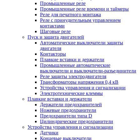
Промышленные реле
Промышленные реле времени и таймеры
Реле для печатного монтажа
Реле с принудительным управлением
контактами
Шаговые реле
Пуск и защита двигателей
Автоматические выключатели защиты
двигателя
Контакторы
Плавкие вставки и держатели
Промышленные автоматические
выключатели и выключатели-разъединители
Реле защиты электродвигателя
Трансформаторы напряжения 0,4 кВ
Устройства управления и сигнализации
Электротехнические клеммы
Плавкие вставки и держатели
Держатели предохранителей
Ножевые предохранители
Предохранители типа D
Цилиндрические предохранители
Устройства управления и сигнализации
Датчики
Концевые выключатели