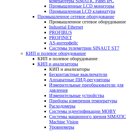
компьютеры SIMATIC Panel IPC
Промышленные LCD мониторы
Промышленная LCD клавиатура
Промышленное сетевое оборудование
Промышленное сетевое оборудование
Industrial Ethernet
PROFIBUS
PROFINET
AS-интерфейс
Системы телеметрии SINAUT ST7
КИП и полевое оборудование
КИП и полевое оборудование
КИП и анализаторы
КИП и анализаторы
Бесконтактные выключатели
Аппаратные ПИД-регуляторы
Измерительные преобразователи для
давления
Измерительные устройства
Приборы измерения температуры
Расходомеры
Системы идентификации MOBY
Системы машинного зрения SIMATIC
Machine Vision
Уровнемеры