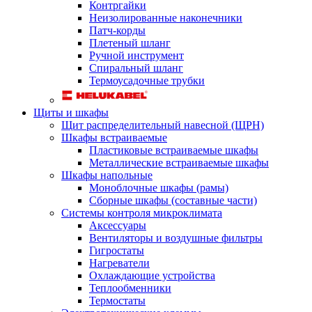
Контргайки
Неизолированные наконечники
Патч-корды
Плетеный шланг
Ручной инструмент
Спиральный шланг
Термоусадочные трубки
Щиты и шкафы
Щит распределительный навесной (ЩРН)
Шкафы встраиваемые
Пластиковые встраиваемые шкафы
Металлические встраиваемые шкафы
Шкафы напольные
Моноблочные шкафы (рамы)
Сборные шкафы (составные части)
Системы контроля микроклимата
Аксессуары
Вентиляторы и воздушные фильтры
Гигростаты
Нагреватели
Охлаждающие устройства
Теплообменники
Термостаты