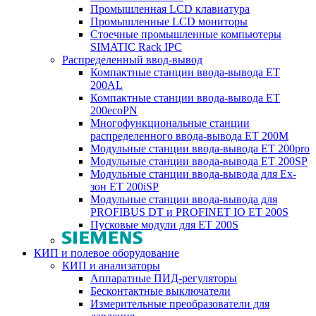
Промышленная LCD клавиатура
Промышленные LCD мониторы
Стоечные промышленные компьютеры
SIMATIC Rack IPC
Распределенный ввод-вывод
Компактные станции ввода-вывода ET
200AL
Компактные станции ввода-вывода ET
200ecoPN
Многофункциональные станции
распределенного ввода-вывода ET 200M
Модульные станции ввода-вывода ET 200pro
Модульные станции ввода-вывода ET 200SP
Модульные станции ввода-вывода для Ex-
зон ET 200iSP
Модульные станции ввода-вывода для
PROFIBUS DT и PROFINET IO ET 200S
Пусковые модули для ET 200S
КИП и полевое оборудование
КИП и анализаторы
Аппаратные ПИД-регуляторы
Бесконтактные выключатели
Измерительные преобразователи для