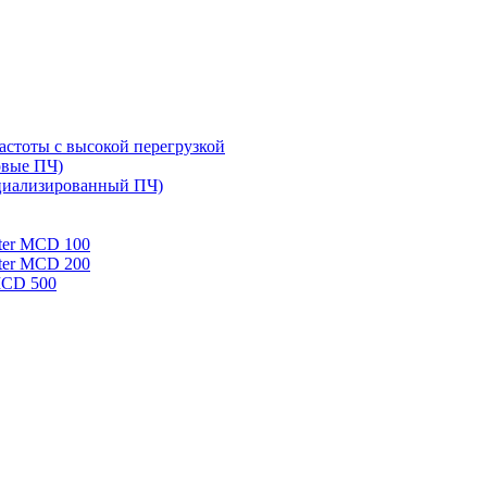
стоты с высокой перегрузкой
овые ПЧ)
циализированный ПЧ)
rter MCD 100
rter MCD 200
 MCD 500