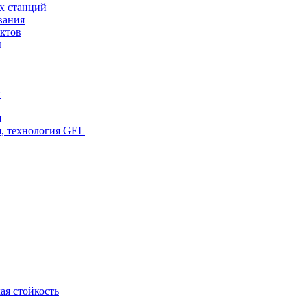
х станций
вания
ктов
ы
и
я
, технология GEL
ая стойкость