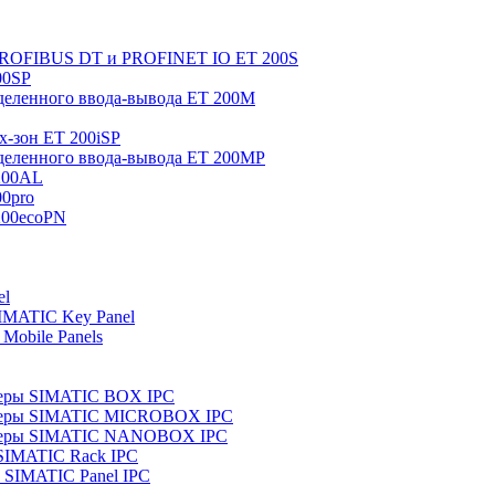
 PROFIBUS DT и PROFINET IO ET 200S
00SP
еленного ввода-вывода ET 200M
x-зон ET 200iSP
еленного ввода-вывода ET 200MP
200AL
0pro
200ecoPN
el
IMATIC Key Panel
Mobile Panels
еры SIMATIC BOX IPC
теры SIMATIC MICROBOX IPC
теры SIMATIC NANOBOX IPC
SIMATIC Rack IPC
SIMATIC Panel IPC