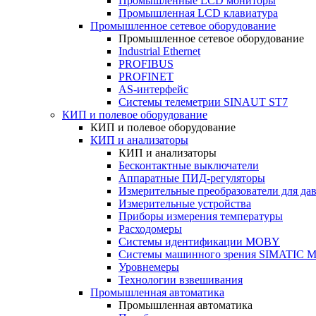
Промышленные LCD мониторы
Промышленная LCD клавиатура
Промышленное сетевое оборудование
Промышленное сетевое оборудование
Industrial Ethernet
PROFIBUS
PROFINET
AS-интерфейс
Системы телеметрии SINAUT ST7
КИП и полевое оборудование
КИП и полевое оборудование
КИП и анализаторы
КИП и анализаторы
Бесконтактные выключатели
Аппаратные ПИД-регуляторы
Измерительные преобразователи для да
Измерительные устройства
Приборы измерения температуры
Расходомеры
Системы идентификации MOBY
Системы машинного зрения SIMATIC Ma
Уровнемеры
Технологии взвешивания
Промышленная автоматика
Промышленная автоматика