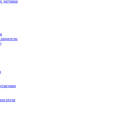
е датчики
и
ключатели
)
ы
нтактами
вигателя