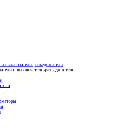
 и выключатели-разъединители
атели и выключатели-разъединители
ли
ители
рматоры
ия
я