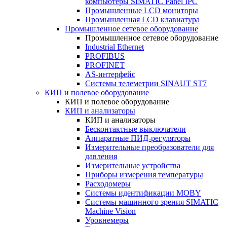
компьютеры SIMATIC Panel IPC
Промышленные LCD мониторы
Промышленная LCD клавиатура
Промышленное сетевое оборудование
Промышленное сетевое оборудование
Industrial Ethernet
PROFIBUS
PROFINET
AS-интерфейс
Системы телеметрии SINAUT ST7
КИП и полевое оборудование
КИП и полевое оборудование
КИП и анализаторы
КИП и анализаторы
Бесконтактные выключатели
Аппаратные ПИД-регуляторы
Измерительные преобразователи для
давления
Измерительные устройства
Приборы измерения температуры
Расходомеры
Системы идентификации MOBY
Системы машинного зрения SIMATIC
Machine Vision
Уровнемеры