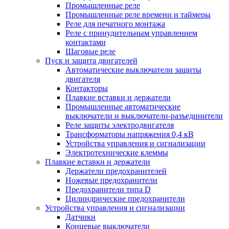
Промышленные реле
Промышленные реле времени и таймеры
Реле для печатного монтажа
Реле с принудительным управлением
контактами
Шаговые реле
Пуск и защита двигателей
Автоматические выключатели защиты
двигателя
Контакторы
Плавкие вставки и держатели
Промышленные автоматические
выключатели и выключатели-разъединители
Реле защиты электродвигателя
Трансформаторы напряжения 0,4 кВ
Устройства управления и сигнализации
Электротехнические клеммы
Плавкие вставки и держатели
Держатели предохранителей
Ножевые предохранители
Предохранители типа D
Цилиндрические предохранители
Устройства управления и сигнализации
Датчики
Концевые выключатели