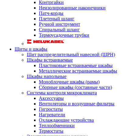
Контргайки
Неизолированные наконечники
Патч-корды
Плетеный шланг
Ручной инструмент
Спиральный шланг
Термоусадочные трубки
Щиты и шкафы
Щит распределительный навесной (ЩРН)
Шкафы встраиваемые
Пластиковые встраиваемые шкафы
Металлические встраиваемые шкафы
Шкафы напольные
Моноблочные шкафы (рамы)
Сборные шкафы (составные части)
Системы контроля микроклимата
Аксессуары
Вентиляторы и воздушные фильтры
Гигростаты
Нагреватели
Охлаждающие устройства
Теплообменники
Термостаты