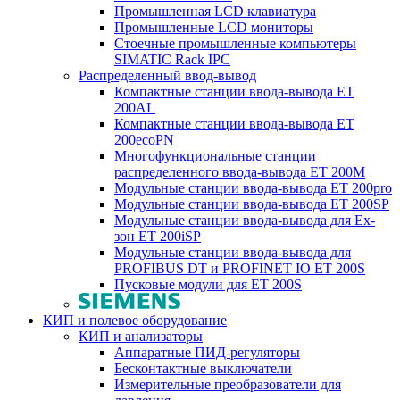
Промышленная LCD клавиатура
Промышленные LCD мониторы
Стоечные промышленные компьютеры
SIMATIC Rack IPC
Распределенный ввод-вывод
Компактные станции ввода-вывода ET
200AL
Компактные станции ввода-вывода ET
200ecoPN
Многофункциональные станции
распределенного ввода-вывода ET 200M
Модульные станции ввода-вывода ET 200pro
Модульные станции ввода-вывода ET 200SP
Модульные станции ввода-вывода для Ex-
зон ET 200iSP
Модульные станции ввода-вывода для
PROFIBUS DT и PROFINET IO ET 200S
Пусковые модули для ET 200S
КИП и полевое оборудование
КИП и анализаторы
Аппаратные ПИД-регуляторы
Бесконтактные выключатели
Измерительные преобразователи для