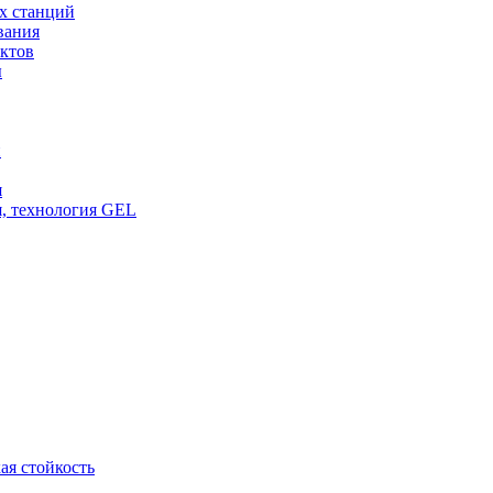
х станций
вания
ктов
ы
и
я
, технология GEL
ая стойкость