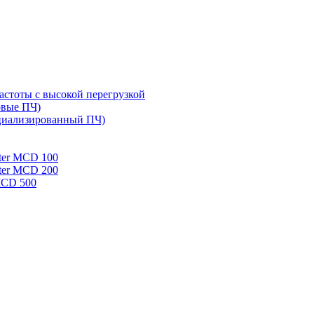
стоты с высокой перегрузкой
овые ПЧ)
циализированный ПЧ)
rter MCD 100
rter MCD 200
 MCD 500