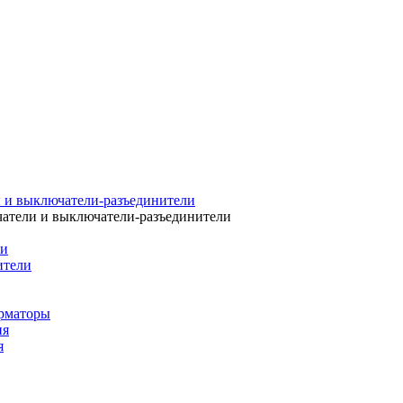
 и выключатели-разъединители
атели и выключатели-разъединители
ли
ители
рматоры
ия
я