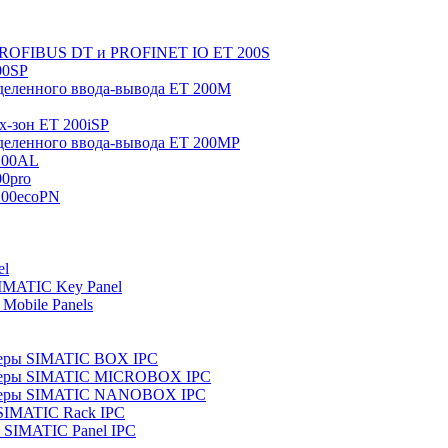
 PROFIBUS DT и PROFINET IO ET 200S
00SP
еленного ввода-вывода ET 200M
x-зон ET 200iSP
еленного ввода-вывода ET 200MP
200AL
0pro
200ecoPN
el
IMATIC Key Panel
Mobile Panels
еры SIMATIC BOX IPC
теры SIMATIC MICROBOX IPC
теры SIMATIC NANOBOX IPC
SIMATIC Rack IPC
SIMATIC Panel IPC