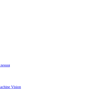
вления
chine Vision