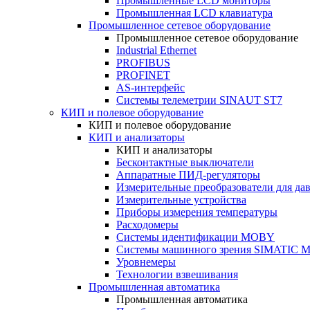
Промышленные LCD мониторы
Промышленная LCD клавиатура
Промышленное сетевое оборудование
Промышленное сетевое оборудование
Industrial Ethernet
PROFIBUS
PROFINET
AS-интерфейс
Системы телеметрии SINAUT ST7
КИП и полевое оборудование
КИП и полевое оборудование
КИП и анализаторы
КИП и анализаторы
Бесконтактные выключатели
Аппаратные ПИД-регуляторы
Измерительные преобразователи для да
Измерительные устройства
Приборы измерения температуры
Расходомеры
Системы идентификации MOBY
Системы машинного зрения SIMATIC Ma
Уровнемеры
Технологии взвешивания
Промышленная автоматика
Промышленная автоматика