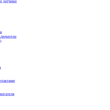
е датчики
и
ключатели
)
ы
нтактами
вигателя