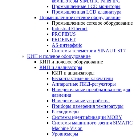
компьютеры SIMATIC Panel IPC
Промышленные LCD мониторы
Промышленная LCD клавиатура
Промышленное сетевое оборудование
Промышленное сетевое оборудование
Industrial Ethernet
PROFIBUS
PROFINET
AS-интерфейс
Системы телеметрии SINAUT ST7
КИП и полевое оборудование
КИП и полевое оборудование
КИП и анализаторы
КИП и анализаторы
Бесконтактные выключатели
Аппаратные ПИД-регуляторы
Измерительные преобразователи для
давления
Измерительные устройства
Приборы измерения температуры
Расходомеры
Системы идентификации MOBY
Системы машинного зрения SIMATIC
Machine Vision
Уровнемеры