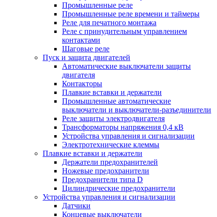
Промышленные реле
Промышленные реле времени и таймеры
Реле для печатного монтажа
Реле с принудительным управлением
контактами
Шаговые реле
Пуск и защита двигателей
Автоматические выключатели защиты
двигателя
Контакторы
Плавкие вставки и держатели
Промышленные автоматические
выключатели и выключатели-разъединители
Реле защиты электродвигателя
Трансформаторы напряжения 0,4 кВ
Устройства управления и сигнализации
Электротехнические клеммы
Плавкие вставки и держатели
Держатели предохранителей
Ножевые предохранители
Предохранители типа D
Цилиндрические предохранители
Устройства управления и сигнализации
Датчики
Концевые выключатели