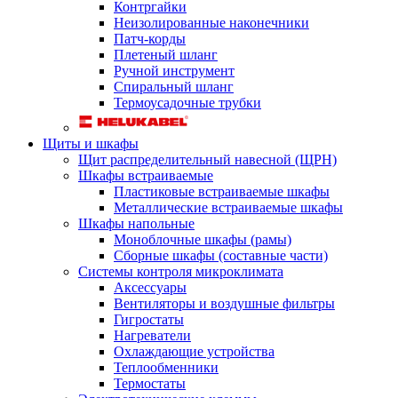
Контргайки
Неизолированные наконечники
Патч-корды
Плетеный шланг
Ручной инструмент
Спиральный шланг
Термоусадочные трубки
Щиты и шкафы
Щит распределительный навесной (ЩРН)
Шкафы встраиваемые
Пластиковые встраиваемые шкафы
Металлические встраиваемые шкафы
Шкафы напольные
Моноблочные шкафы (рамы)
Сборные шкафы (составные части)
Системы контроля микроклимата
Аксессуары
Вентиляторы и воздушные фильтры
Гигростаты
Нагреватели
Охлаждающие устройства
Теплообменники
Термостаты