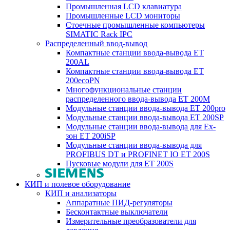
Промышленная LCD клавиатура
Промышленные LCD мониторы
Стоечные промышленные компьютеры
SIMATIC Rack IPC
Распределенный ввод-вывод
Компактные станции ввода-вывода ET
200AL
Компактные станции ввода-вывода ET
200ecoPN
Многофункциональные станции
распределенного ввода-вывода ET 200M
Модульные станции ввода-вывода ET 200pro
Модульные станции ввода-вывода ET 200SP
Модульные станции ввода-вывода для Ex-
зон ET 200iSP
Модульные станции ввода-вывода для
PROFIBUS DT и PROFINET IO ET 200S
Пусковые модули для ET 200S
КИП и полевое оборудование
КИП и анализаторы
Аппаратные ПИД-регуляторы
Бесконтактные выключатели
Измерительные преобразователи для