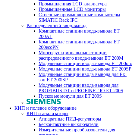
Промышленная LCD клавиатура
Промышленные LCD мониторы
Стоечные промышленные компьютеры
SIMATIC Rack IPC
Распределенный ввод-вывод
Компактные станции ввода-вывода ET
200AL
Компактные станции ввода-вывода ET
200ecoPN
Многофункциональные станции
распределенного ввода-вывода ET 200M
Модульные станции ввода-вывода ET 200pro
Модульные станции ввода-вывода ET 200SP
Модульные станции ввода-вывода для Ex-
зон ET 200iSP
Модульные станции ввода-вывода для
PROFIBUS DT и PROFINET IO ET 200S
Пусковые модули для ET 200S
КИП и полевое оборудование
КИП и анализаторы
Аппаратные ПИД-регуляторы
Бесконтактные выключатели
Измерительные преобразователи для