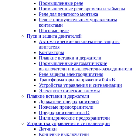
Промышленные реле
Промышленные реле времени и таймеры
Реле для печатного монтажа
Реле с принудительным управлением
контактами
Шаговые реле
Пуск и защита двигателей
Автоматические выключатели защиты
двигателя
Контакторы
Плавкие вставки и держатели
Промышленные автоматические
выключатели и выключатели-разъединители
Реле защиты электродвигателя
Трансформаторы напряжения 0,4 кВ
Устройства управления и сигнализации
Электротехнические клеммы
Плавкие вставки и держатели
Держатели предохранителей
Ножевые предохранители
Предохранители типа D
Цилиндрические предохранители
Устройства управления и сигнализации
Датчики
Концевые выключатели