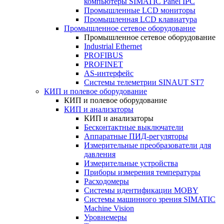
компьютеры SIMATIC Panel IPC
Промышленные LCD мониторы
Промышленная LCD клавиатура
Промышленное сетевое оборудование
Промышленное сетевое оборудование
Industrial Ethernet
PROFIBUS
PROFINET
AS-интерфейс
Системы телеметрии SINAUT ST7
КИП и полевое оборудование
КИП и полевое оборудование
КИП и анализаторы
КИП и анализаторы
Бесконтактные выключатели
Аппаратные ПИД-регуляторы
Измерительные преобразователи для
давления
Измерительные устройства
Приборы измерения температуры
Расходомеры
Системы идентификации MOBY
Системы машинного зрения SIMATIC
Machine Vision
Уровнемеры