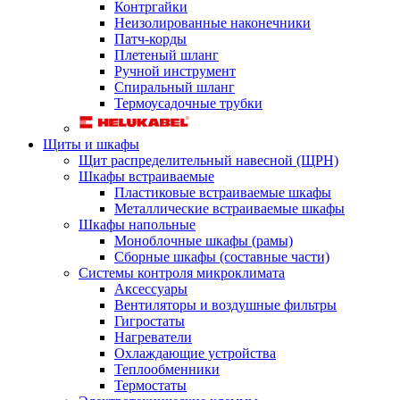
Контргайки
Неизолированные наконечники
Патч-корды
Плетеный шланг
Ручной инструмент
Спиральный шланг
Термоусадочные трубки
Щиты и шкафы
Щит распределительный навесной (ЩРН)
Шкафы встраиваемые
Пластиковые встраиваемые шкафы
Металлические встраиваемые шкафы
Шкафы напольные
Моноблочные шкафы (рамы)
Сборные шкафы (составные части)
Системы контроля микроклимата
Аксессуары
Вентиляторы и воздушные фильтры
Гигростаты
Нагреватели
Охлаждающие устройства
Теплообменники
Термостаты