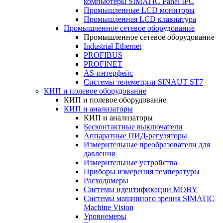
компьютеры SIMATIC Panel IPC
Промышленные LCD мониторы
Промышленная LCD клавиатура
Промышленное сетевое оборудование
Промышленное сетевое оборудование
Industrial Ethernet
PROFIBUS
PROFINET
AS-интерфейс
Системы телеметрии SINAUT ST7
КИП и полевое оборудование
КИП и полевое оборудование
КИП и анализаторы
КИП и анализаторы
Бесконтактные выключатели
Аппаратные ПИД-регуляторы
Измерительные преобразователи для
давления
Измерительные устройства
Приборы измерения температуры
Расходомеры
Системы идентификации MOBY
Системы машинного зрения SIMATIC
Machine Vision
Уровнемеры