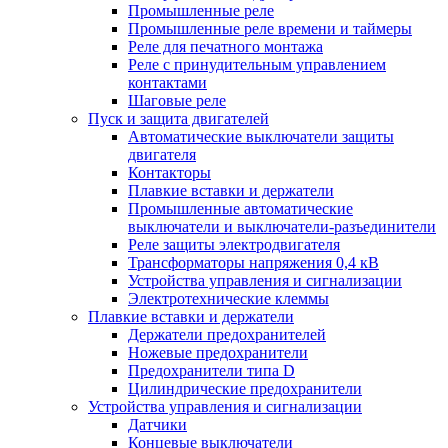
Промышленные реле
Промышленные реле времени и таймеры
Реле для печатного монтажа
Реле с принудительным управлением
контактами
Шаговые реле
Пуск и защита двигателей
Автоматические выключатели защиты
двигателя
Контакторы
Плавкие вставки и держатели
Промышленные автоматические
выключатели и выключатели-разъединители
Реле защиты электродвигателя
Трансформаторы напряжения 0,4 кВ
Устройства управления и сигнализации
Электротехнические клеммы
Плавкие вставки и держатели
Держатели предохранителей
Ножевые предохранители
Предохранители типа D
Цилиндрические предохранители
Устройства управления и сигнализации
Датчики
Концевые выключатели