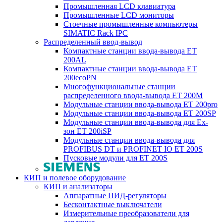
Промышленная LCD клавиатура
Промышленные LCD мониторы
Стоечные промышленные компьютеры
SIMATIC Rack IPC
Распределенный ввод-вывод
Компактные станции ввода-вывода ET
200AL
Компактные станции ввода-вывода ET
200ecoPN
Многофункциональные станции
распределенного ввода-вывода ET 200M
Модульные станции ввода-вывода ET 200pro
Модульные станции ввода-вывода ET 200SP
Модульные станции ввода-вывода для Ex-
зон ET 200iSP
Модульные станции ввода-вывода для
PROFIBUS DT и PROFINET IO ET 200S
Пусковые модули для ET 200S
КИП и полевое оборудование
КИП и анализаторы
Аппаратные ПИД-регуляторы
Бесконтактные выключатели
Измерительные преобразователи для