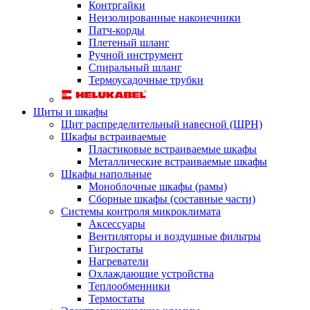
Контргайки
Неизолированные наконечники
Патч-корды
Плетеный шланг
Ручной инструмент
Спиральный шланг
Термоусадочные трубки
Щиты и шкафы
Щит распределительный навесной (ЩРН)
Шкафы встраиваемые
Пластиковые встраиваемые шкафы
Металлические встраиваемые шкафы
Шкафы напольные
Моноблочные шкафы (рамы)
Сборные шкафы (составные части)
Системы контроля микроклимата
Аксессуары
Вентиляторы и воздушные фильтры
Гигростаты
Нагреватели
Охлаждающие устройства
Теплообменники
Термостаты