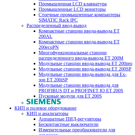
Промышленная LCD клавиатура
Промышленные LCD мониторы
Стоечные промышленные компьютеры
SIMATIC Rack IPC
Распределенный ввод-вывод
Компактные станции ввода-вывода ET
200AL
Компактные станции ввода-вывода ET
200ecoPN
Многофункциональные станции
распределенного ввода-вывода ET 200M
Модульные станции ввода-вывода ET 200pro
Модульные станции ввода-вывода ET 200SP
Модульные станции ввода-вывода для Ex-
зон ET 200iSP
Модульные станции ввода-вывода для
PROFIBUS DT и PROFINET IO ET 200S
Пусковые модули для ET 200S
КИП и полевое оборудование
КИП и анализаторы
Аппаратные ПИД-регуляторы
Бесконтактные выключатели
Измерительные преобразователи для