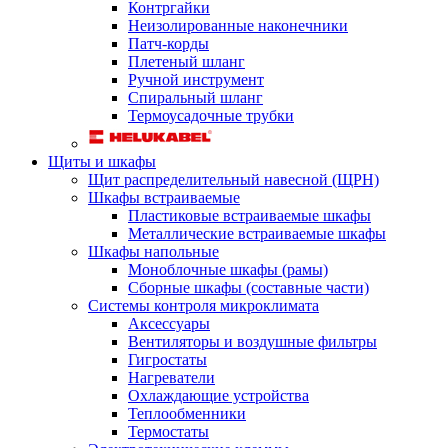
Контргайки
Неизолированные наконечники
Патч-корды
Плетеный шланг
Ручной инструмент
Спиральный шланг
Термоусадочные трубки
Щиты и шкафы
Щит распределительный навесной (ЩРН)
Шкафы встраиваемые
Пластиковые встраиваемые шкафы
Металлические встраиваемые шкафы
Шкафы напольные
Моноблочные шкафы (рамы)
Сборные шкафы (составные части)
Системы контроля микроклимата
Аксессуары
Вентиляторы и воздушные фильтры
Гигростаты
Нагреватели
Охлаждающие устройства
Теплообменники
Термостаты