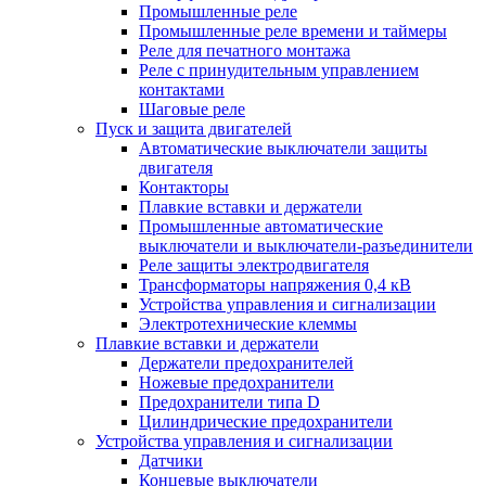
Промышленные реле
Промышленные реле времени и таймеры
Реле для печатного монтажа
Реле с принудительным управлением
контактами
Шаговые реле
Пуск и защита двигателей
Автоматические выключатели защиты
двигателя
Контакторы
Плавкие вставки и держатели
Промышленные автоматические
выключатели и выключатели-разъединители
Реле защиты электродвигателя
Трансформаторы напряжения 0,4 кВ
Устройства управления и сигнализации
Электротехнические клеммы
Плавкие вставки и держатели
Держатели предохранителей
Ножевые предохранители
Предохранители типа D
Цилиндрические предохранители
Устройства управления и сигнализации
Датчики
Концевые выключатели