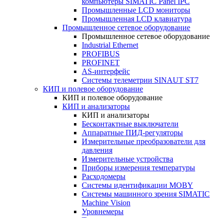
компьютеры SIMATIC Panel IPC
Промышленные LCD мониторы
Промышленная LCD клавиатура
Промышленное сетевое оборудование
Промышленное сетевое оборудование
Industrial Ethernet
PROFIBUS
PROFINET
AS-интерфейс
Системы телеметрии SINAUT ST7
КИП и полевое оборудование
КИП и полевое оборудование
КИП и анализаторы
КИП и анализаторы
Бесконтактные выключатели
Аппаратные ПИД-регуляторы
Измерительные преобразователи для
давления
Измерительные устройства
Приборы измерения температуры
Расходомеры
Системы идентификации MOBY
Системы машинного зрения SIMATIC
Machine Vision
Уровнемеры