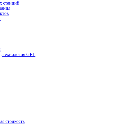
х станций
вания
ктов
ы
и
я
, технология GEL
ая стойкость