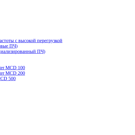
стоты с высокой перегрузкой
овые ПЧ)
циализированный ПЧ)
rter MCD 100
rter MCD 200
 MCD 500