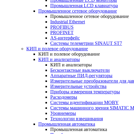
Промышленные LCD мониторы
Промышленная LCD клавиатура
Промышленное сетевое оборудование
Промышленное сетевое оборудование
Industrial Ethernet
PROFIBUS
PROFINET
AS-интерфейс
Системы телеметрии SINAUT ST7
КИП и полевое оборудование
КИП и полевое оборудование
КИП и анализаторы
КИП и анализаторы
Бесконтактные выключатели
Аппаратные ПИД-регуляторы
Измерительные преобразователи для да
Измерительные устройства
Приборы измерения температуры
Расходомеры
Системы идентификации MOBY
Системы машинного зрения SIMATIC Ma
Уровнемеры
Технологии взвешивания
Промышленная автоматика
Промышленная автоматика