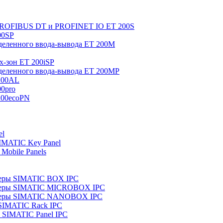
 PROFIBUS DT и PROFINET IO ET 200S
00SP
еленного ввода-вывода ET 200M
x-зон ET 200iSP
еленного ввода-вывода ET 200MP
200AL
0pro
200ecoPN
el
IMATIC Key Panel
Mobile Panels
еры SIMATIC BOX IPC
теры SIMATIC MICROBOX IPC
теры SIMATIC NANOBOX IPC
SIMATIC Rack IPC
SIMATIC Panel IPC