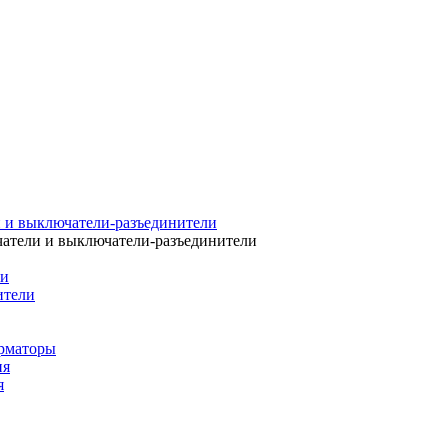
 и выключатели-разъединители
атели и выключатели-разъединители
ли
ители
рматоры
ия
я