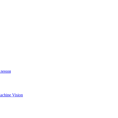
вления
chine Vision