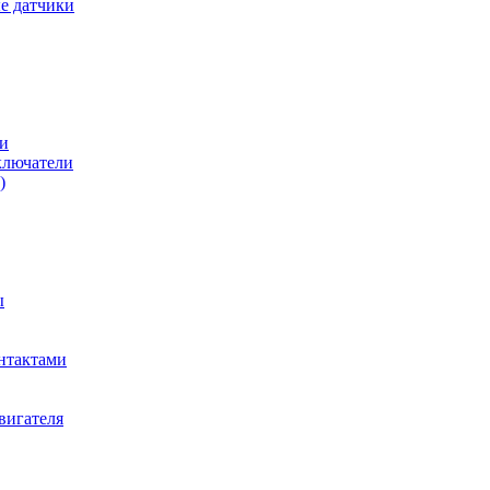
е датчики
и
ключатели
)
ы
нтактами
вигателя