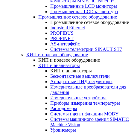
компьютеры SIMATIC Panel IPC
Промышленные LCD мониторы
Промышленная LCD клавиатура
Промышленное сетевое оборудование
Промышленное сетевое оборудование
Industrial Ethernet
PROFIBUS
PROFINET
AS-интерфейс
Системы телеметрии SINAUT ST7
КИП и полевое оборудование
КИП и полевое оборудование
КИП и анализаторы
КИП и анализаторы
Бесконтактные выключатели
Аппаратные ПИД-регуляторы
Измерительные преобразователи для
давления
Измерительные устройства
Приборы измерения температуры
Расходомеры
Системы идентификации MOBY
Системы машинного зрения SIMATIC
Machine Vision
Уровнемеры