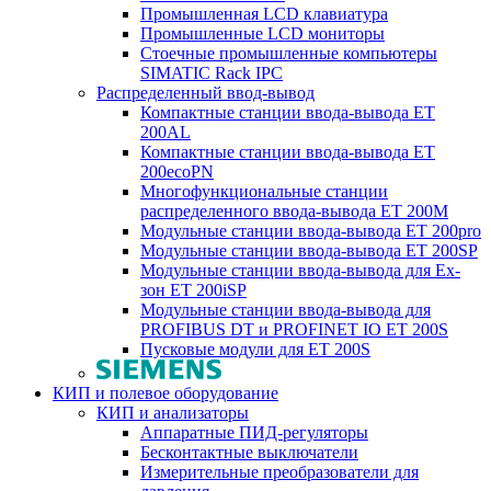
Промышленная LCD клавиатура
Промышленные LCD мониторы
Стоечные промышленные компьютеры
SIMATIC Rack IPC
Распределенный ввод-вывод
Компактные станции ввода-вывода ET
200AL
Компактные станции ввода-вывода ET
200ecoPN
Многофункциональные станции
распределенного ввода-вывода ET 200M
Модульные станции ввода-вывода ET 200pro
Модульные станции ввода-вывода ET 200SP
Модульные станции ввода-вывода для Ex-
зон ET 200iSP
Модульные станции ввода-вывода для
PROFIBUS DT и PROFINET IO ET 200S
Пусковые модули для ET 200S
КИП и полевое оборудование
КИП и анализаторы
Аппаратные ПИД-регуляторы
Бесконтактные выключатели
Измерительные преобразователи для