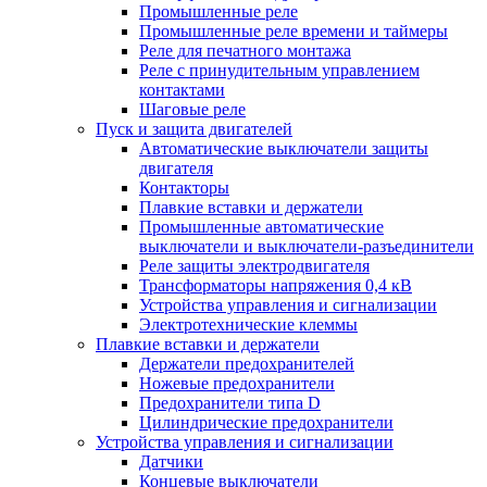
Промышленные реле
Промышленные реле времени и таймеры
Реле для печатного монтажа
Реле с принудительным управлением
контактами
Шаговые реле
Пуск и защита двигателей
Автоматические выключатели защиты
двигателя
Контакторы
Плавкие вставки и держатели
Промышленные автоматические
выключатели и выключатели-разъединители
Реле защиты электродвигателя
Трансформаторы напряжения 0,4 кВ
Устройства управления и сигнализации
Электротехнические клеммы
Плавкие вставки и держатели
Держатели предохранителей
Ножевые предохранители
Предохранители типа D
Цилиндрические предохранители
Устройства управления и сигнализации
Датчики
Концевые выключатели