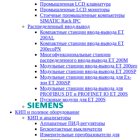
Промышленная LCD клавиатура
Промышленные LCD мониторы
Стоечные промышленные компьютеры
SIMATIC Rack IPC
Распределенный ввод-вывод
Компактные станции ввода-вывода ET
200AL
Компактные станции ввода-вывода ET
200ecoPN
Многофункциональные станции
распределенного ввода-вывода ET 200M
Модульные станции ввода-вывода ET 200pro
Модульные станции ввода-вывода ET 200SP
Модульные станции ввода-вывода для Ex-
зон ET 200iSP
Модульные станции ввода-вывода для
PROFIBUS DT и PROFINET IO ET 200S
Пусковые модули для ET 200S
КИП и полевое оборудование
КИП и анализаторы
Аппаратные ПИД-регуляторы
Бесконтактные выключатели
Измерительные преобразователи для