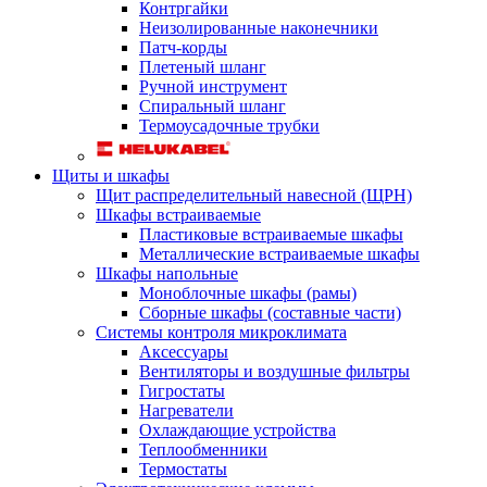
Контргайки
Неизолированные наконечники
Патч-корды
Плетеный шланг
Ручной инструмент
Спиральный шланг
Термоусадочные трубки
Щиты и шкафы
Щит распределительный навесной (ЩРН)
Шкафы встраиваемые
Пластиковые встраиваемые шкафы
Металлические встраиваемые шкафы
Шкафы напольные
Моноблочные шкафы (рамы)
Сборные шкафы (составные части)
Системы контроля микроклимата
Аксессуары
Вентиляторы и воздушные фильтры
Гигростаты
Нагреватели
Охлаждающие устройства
Теплообменники
Термостаты