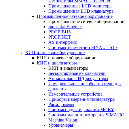
компьютеры SIMATIC Panel IPC
Промышленные LCD мониторы
Промышленная LCD клавиатура
Промышленное сетевое оборудование
Промышленное сетевое оборудование
Industrial Ethernet
PROFIBUS
PROFINET
AS-интерфейс
Системы телеметрии SINAUT ST7
КИП и полевое оборудование
КИП и полевое оборудование
КИП и анализаторы
КИП и анализаторы
Бесконтактные выключатели
Аппаратные ПИД-регуляторы
Измерительные преобразователи для
давления
Измерительные устройства
Приборы измерения температуры
Расходомеры
Системы идентификации MOBY
Системы машинного зрения SIMATIC
Machine Vision
Уровнемеры