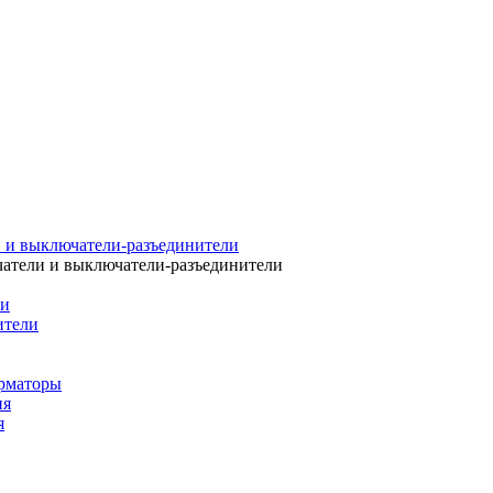
 и выключатели-разъединители
атели и выключатели-разъединители
ли
ители
рматоры
ия
я