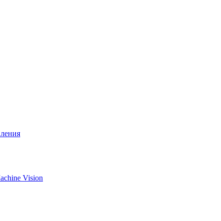
вления
chine Vision