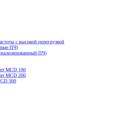
стоты с высокой перегрузкой
овые ПЧ)
циализированный ПЧ)
rter MCD 100
rter MCD 200
 MCD 500