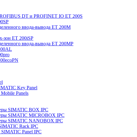
 PROFIBUS DT и PROFINET IO ET 200S
00SP
еленного ввода-вывода ET 200M
x-зон ET 200iSP
еленного ввода-вывода ET 200MP
200AL
0pro
200ecoPN
el
IMATIC Key Panel
Mobile Panels
еры SIMATIC BOX IPC
теры SIMATIC MICROBOX IPC
теры SIMATIC NANOBOX IPC
SIMATIC Rack IPC
SIMATIC Panel IPC