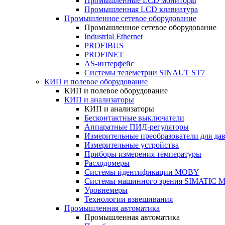
Промышленные LCD мониторы
Промышленная LCD клавиатура
Промышленное сетевое оборудование
Промышленное сетевое оборудование
Industrial Ethernet
PROFIBUS
PROFINET
AS-интерфейс
Системы телеметрии SINAUT ST7
КИП и полевое оборудование
КИП и полевое оборудование
КИП и анализаторы
КИП и анализаторы
Бесконтактные выключатели
Аппаратные ПИД-регуляторы
Измерительные преобразователи для да
Измерительные устройства
Приборы измерения температуры
Расходомеры
Системы идентификации MOBY
Системы машинного зрения SIMATIC Ma
Уровнемеры
Технологии взвешивания
Промышленная автоматика
Промышленная автоматика