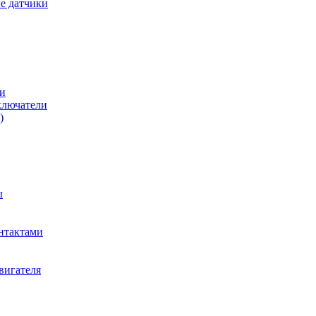
е датчики
и
ключатели
)
ы
нтактами
вигателя