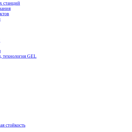
х станций
вания
ктов
ы
и
я
, технология GEL
ая стойкость