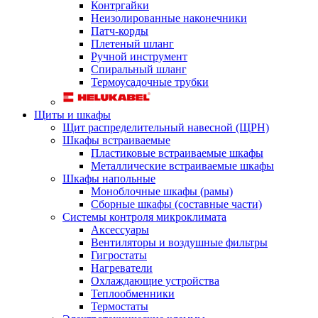
Контргайки
Неизолированные наконечники
Патч-корды
Плетеный шланг
Ручной инструмент
Спиральный шланг
Термоусадочные трубки
Щиты и шкафы
Щит распределительный навесной (ЩРН)
Шкафы встраиваемые
Пластиковые встраиваемые шкафы
Металлические встраиваемые шкафы
Шкафы напольные
Моноблочные шкафы (рамы)
Сборные шкафы (составные части)
Системы контроля микроклимата
Аксессуары
Вентиляторы и воздушные фильтры
Гигростаты
Нагреватели
Охлаждающие устройства
Теплообменники
Термостаты