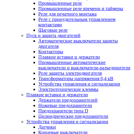
Промышленные реле
Промышленные реле времени и таймеры
Реле для печатного монтажа
Реле с принудительным управлением
контактами
Шаговые реле
Пуск и защита двигателей
Автоматические выключатели защиты
двигателя
Контакторы
Плавкие вставки и держатели
Промышленные автоматические
выключатели и выключатели-разъединители
Реле защиты электродвигателя
Трансформаторы напряжения 0,4 кВ
Устройства управления и сигнализации
Электротехнические клеммы
Плавкие вставки и держатели
Держатели предохранителей
Ножевые предохранители
Предохранители типа D
Цилиндрические предохранители
Устройства управления и сигнализации
Датчики
Концевые выключатели