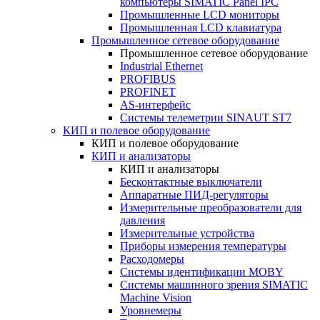
компьютеры SIMATIC Panel IPC
Промышленные LCD мониторы
Промышленная LCD клавиатура
Промышленное сетевое оборудование
Промышленное сетевое оборудование
Industrial Ethernet
PROFIBUS
PROFINET
AS-интерфейс
Системы телеметрии SINAUT ST7
КИП и полевое оборудование
КИП и полевое оборудование
КИП и анализаторы
КИП и анализаторы
Бесконтактные выключатели
Аппаратные ПИД-регуляторы
Измерительные преобразователи для
давления
Измерительные устройства
Приборы измерения температуры
Расходомеры
Системы идентификации MOBY
Системы машинного зрения SIMATIC
Machine Vision
Уровнемеры