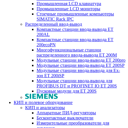
Промышленная LCD клавиатура
Промышленные LCD мониторы
Стоечные промышленные компьютеры
SIMATIC Rack IPC
Распределенный ввод-вывод
Компактные станции ввода-вывода ET
200AL
Компактные станции ввода-вывода ET
200ecoPN
Многофункциональные станции
распределенного ввода-вывода ET 200M
Модульные станции ввода-вывода ET 200pro
Модульные станции ввода-вывода ET 200SP
Модульные станции ввода-вывода для Ex-
зон ET 200iSP
Модульные станции ввода-вывода для
PROFIBUS DT и PROFINET IO ET 200S
Пусковые модули для ET 200S
КИП и полевое оборудование
КИП и анализаторы
Аппаратные ПИД-регуляторы
Бесконтактные выключатели
Измерительные преобразователи для