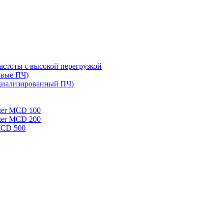
стоты с высокой перегрузкой
овые ПЧ)
циализированный ПЧ)
rter MCD 100
rter MCD 200
 MCD 500