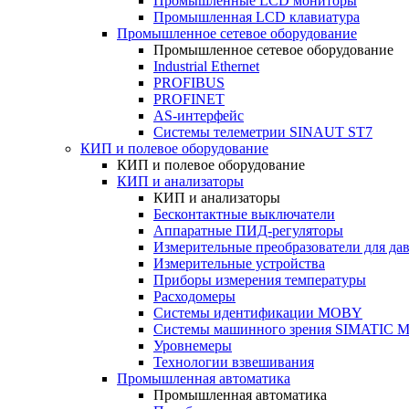
Промышленные LCD мониторы
Промышленная LCD клавиатура
Промышленное сетевое оборудование
Промышленное сетевое оборудование
Industrial Ethernet
PROFIBUS
PROFINET
AS-интерфейс
Системы телеметрии SINAUT ST7
КИП и полевое оборудование
КИП и полевое оборудование
КИП и анализаторы
КИП и анализаторы
Бесконтактные выключатели
Аппаратные ПИД-регуляторы
Измерительные преобразователи для да
Измерительные устройства
Приборы измерения температуры
Расходомеры
Системы идентификации MOBY
Системы машинного зрения SIMATIC Ma
Уровнемеры
Технологии взвешивания
Промышленная автоматика
Промышленная автоматика