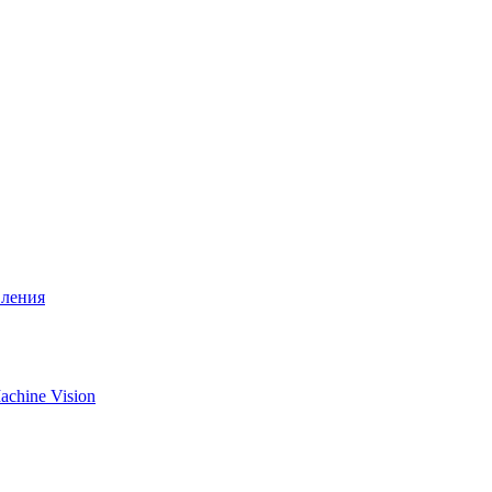
вления
chine Vision