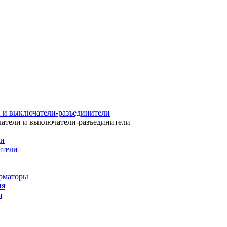
 и выключатели-разъединители
атели и выключатели-разъединители
ли
ители
рматоры
ия
я