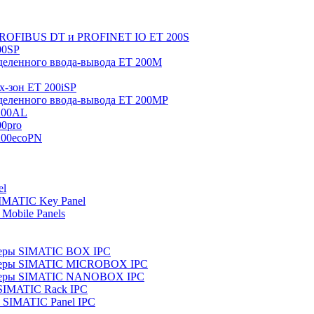
 PROFIBUS DT и PROFINET IO ET 200S
00SP
еленного ввода-вывода ET 200M
x-зон ET 200iSP
еленного ввода-вывода ET 200MP
200AL
0pro
200ecoPN
el
IMATIC Key Panel
Mobile Panels
еры SIMATIC BOX IPC
теры SIMATIC MICROBOX IPC
теры SIMATIC NANOBOX IPC
SIMATIC Rack IPC
SIMATIC Panel IPC