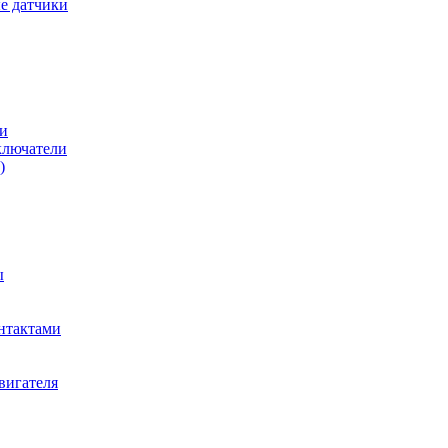
е датчики
и
ключатели
)
ы
нтактами
вигателя