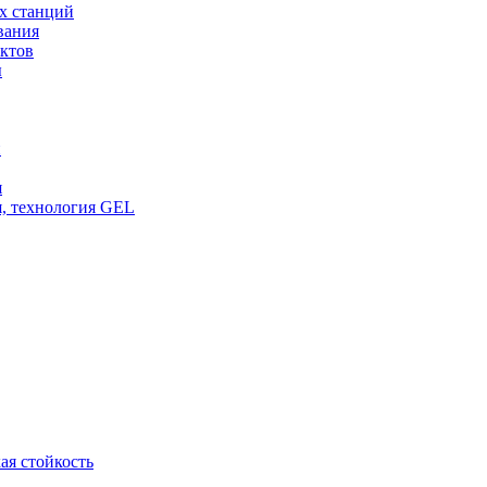
х станций
вания
ктов
ы
и
я
, технология GEL
ая стойкость