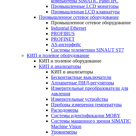
компьютеры SIMATIC Panel IPC
Промышленные LCD мониторы
Промышленная LCD клавиатура
Промышленное сетевое оборудование
Промышленное сетевое оборудование
Industrial Ethernet
PROFIBUS
PROFINET
AS-интерфейс
Системы телеметрии SINAUT ST7
КИП и полевое оборудование
КИП и полевое оборудование
КИП и анализаторы
КИП и анализаторы
Бесконтактные выключатели
Аппаратные ПИД-регуляторы
Измерительные преобразователи для
давления
Измерительные устройства
Приборы измерения температуры
Расходомеры
Системы идентификации MOBY
Системы машинного зрения SIMATIC
Machine Vision
Уровнемеры