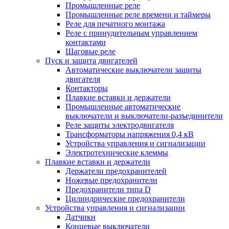
Промышленные реле
Промышленные реле времени и таймеры
Реле для печатного монтажа
Реле с принудительным управлением
контактами
Шаговые реле
Пуск и защита двигателей
Автоматические выключатели защиты
двигателя
Контакторы
Плавкие вставки и держатели
Промышленные автоматические
выключатели и выключатели-разъединители
Реле защиты электродвигателя
Трансформаторы напряжения 0,4 кВ
Устройства управления и сигнализации
Электротехнические клеммы
Плавкие вставки и держатели
Держатели предохранителей
Ножевые предохранители
Предохранители типа D
Цилиндрические предохранители
Устройства управления и сигнализации
Датчики
Концевые выключатели