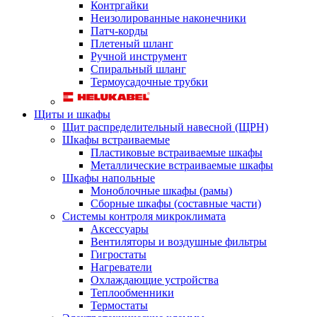
Контргайки
Неизолированные наконечники
Патч-корды
Плетеный шланг
Ручной инструмент
Спиральный шланг
Термоусадочные трубки
Щиты и шкафы
Щит распределительный навесной (ЩРН)
Шкафы встраиваемые
Пластиковые встраиваемые шкафы
Металлические встраиваемые шкафы
Шкафы напольные
Моноблочные шкафы (рамы)
Сборные шкафы (составные части)
Системы контроля микроклимата
Аксессуары
Вентиляторы и воздушные фильтры
Гигростаты
Нагреватели
Охлаждающие устройства
Теплообменники
Термостаты