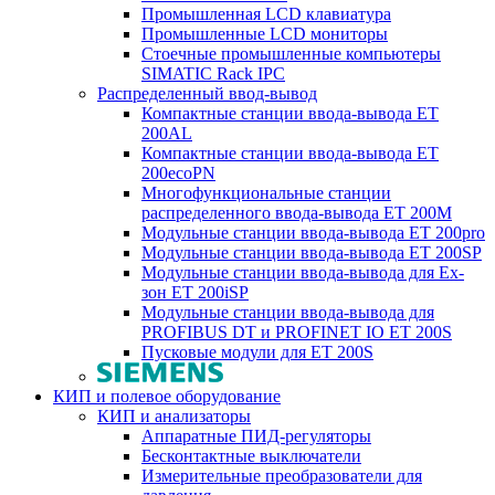
Промышленная LCD клавиатура
Промышленные LCD мониторы
Стоечные промышленные компьютеры
SIMATIC Rack IPC
Распределенный ввод-вывод
Компактные станции ввода-вывода ET
200AL
Компактные станции ввода-вывода ET
200ecoPN
Многофункциональные станции
распределенного ввода-вывода ET 200M
Модульные станции ввода-вывода ET 200pro
Модульные станции ввода-вывода ET 200SP
Модульные станции ввода-вывода для Ex-
зон ET 200iSP
Модульные станции ввода-вывода для
PROFIBUS DT и PROFINET IO ET 200S
Пусковые модули для ET 200S
КИП и полевое оборудование
КИП и анализаторы
Аппаратные ПИД-регуляторы
Бесконтактные выключатели
Измерительные преобразователи для