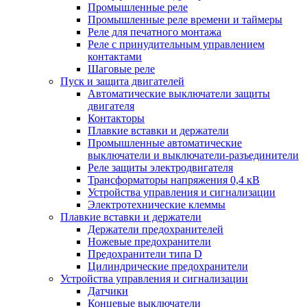
Промышленные реле
Промышленные реле времени и таймеры
Реле для печатного монтажа
Реле с принудительным управлением
контактами
Шаговые реле
Пуск и защита двигателей
Автоматические выключатели защиты
двигателя
Контакторы
Плавкие вставки и держатели
Промышленные автоматические
выключатели и выключатели-разъединители
Реле защиты электродвигателя
Трансформаторы напряжения 0,4 кВ
Устройства управления и сигнализации
Электротехнические клеммы
Плавкие вставки и держатели
Держатели предохранителей
Ножевые предохранители
Предохранители типа D
Цилиндрические предохранители
Устройства управления и сигнализации
Датчики
Концевые выключатели