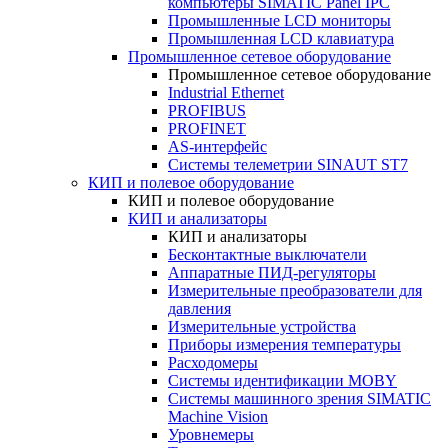
компьютеры SIMATIC Panel IPC
Промышленные LCD мониторы
Промышленная LCD клавиатура
Промышленное сетевое оборудование
Промышленное сетевое оборудование
Industrial Ethernet
PROFIBUS
PROFINET
AS-интерфейс
Системы телеметрии SINAUT ST7
КИП и полевое оборудование
КИП и полевое оборудование
КИП и анализаторы
КИП и анализаторы
Бесконтактные выключатели
Аппаратные ПИД-регуляторы
Измерительные преобразователи для
давления
Измерительные устройства
Приборы измерения температуры
Расходомеры
Системы идентификации MOBY
Системы машинного зрения SIMATIC
Machine Vision
Уровнемеры