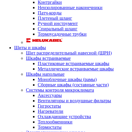
Контргайки
Неизолированные наконечники
Патч-корды
Плетеный шланг
Ручной инструмент
Спиральный шланг
Термоусадочные трубки
Щиты и шкафы
Щит распределительный навесной (ЩРН)
Шкафы встраиваемые
Пластиковые встраиваемые шкафы
Металлические встраиваемые шкафы
Шкафы напольные
Моноблочные шкафы (рамы)
Сборные шкафы (составные части)
Системы контроля микроклимата
Аксессуары
Вентиляторы и воздушные фильтры
Гигростаты
Нагреватели
Охлаждающие устройства
Теплообменники
Термостаты