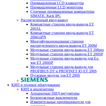
Промышленная LCD клавиатура
Промышленные LCD мониторы
Стоечные промышленные компьютеры
SIMATIC Rack IPC
Распределенный ввод-вывод
Компактные станции ввода-вывода ET
200AL
Компактные станции ввода-вывода ET
200ecoPN
Многофункциональные станции
распределенного ввода-вывода ET 200M
Модульные станции ввода-вывода ET 200pro
Модульные станции ввода-вывода ET 200SP
Модульные станции ввода-вывода для Ex-
зон ET 200iSP
Модульные станции ввода-вывода для
PROFIBUS DT и PROFINET IO ET 200S
Пусковые модули для ET 200S
КИП и полевое оборудование
КИП и анализаторы
Аппаратные ПИД-регуляторы
Бесконтактные выключатели
Измерительные преобразователи для