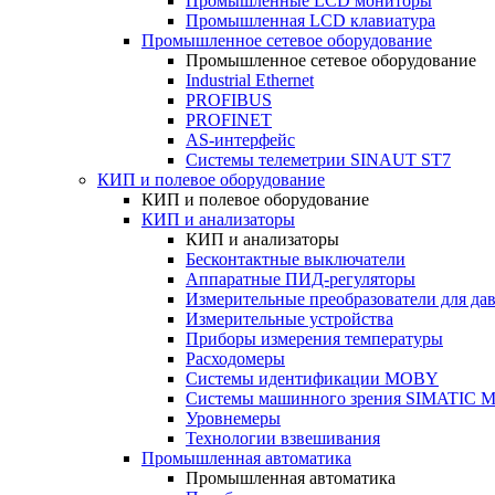
Промышленные LCD мониторы
Промышленная LCD клавиатура
Промышленное сетевое оборудование
Промышленное сетевое оборудование
Industrial Ethernet
PROFIBUS
PROFINET
AS-интерфейс
Системы телеметрии SINAUT ST7
КИП и полевое оборудование
КИП и полевое оборудование
КИП и анализаторы
КИП и анализаторы
Бесконтактные выключатели
Аппаратные ПИД-регуляторы
Измерительные преобразователи для да
Измерительные устройства
Приборы измерения температуры
Расходомеры
Системы идентификации MOBY
Системы машинного зрения SIMATIC Ma
Уровнемеры
Технологии взвешивания
Промышленная автоматика
Промышленная автоматика