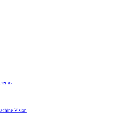
вления
chine Vision