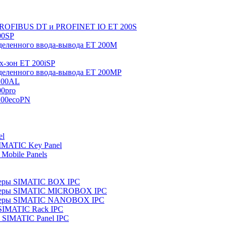
 PROFIBUS DT и PROFINET IO ET 200S
00SP
еленного ввода-вывода ET 200M
x-зон ET 200iSP
еленного ввода-вывода ET 200MP
200AL
0pro
200ecoPN
el
IMATIC Key Panel
Mobile Panels
еры SIMATIC BOX IPC
теры SIMATIC MICROBOX IPC
теры SIMATIC NANOBOX IPC
SIMATIC Rack IPC
SIMATIC Panel IPC