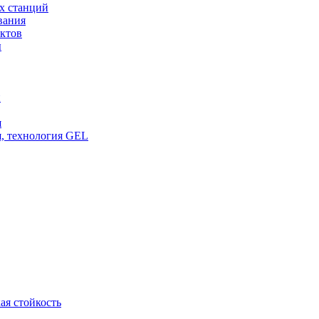
х станций
вания
ктов
ы
и
я
, технология GEL
ая стойкость