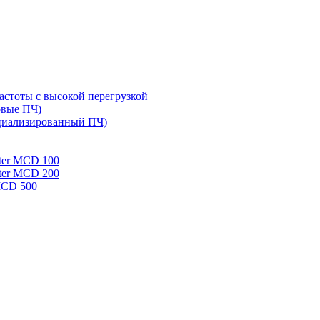
стоты с высокой перегрузкой
овые ПЧ)
циализированный ПЧ)
rter MCD 100
rter MCD 200
 MCD 500