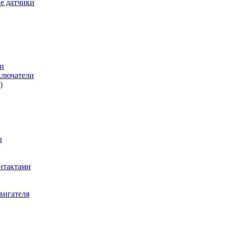
е датчики
и
ключатели
)
ы
нтактами
вигателя