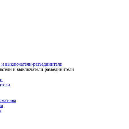
 и выключатели-разъединители
атели и выключатели-разъединители
ли
ители
рматоры
ия
я