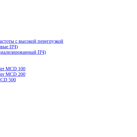
стоты с высокой перегрузкой
овые ПЧ)
циализированный ПЧ)
rter MCD 100
rter MCD 200
 MCD 500