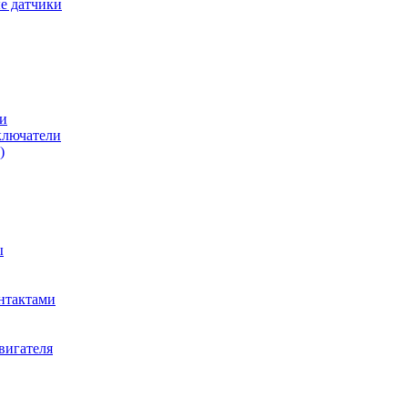
е датчики
и
ключатели
)
ы
нтактами
вигателя