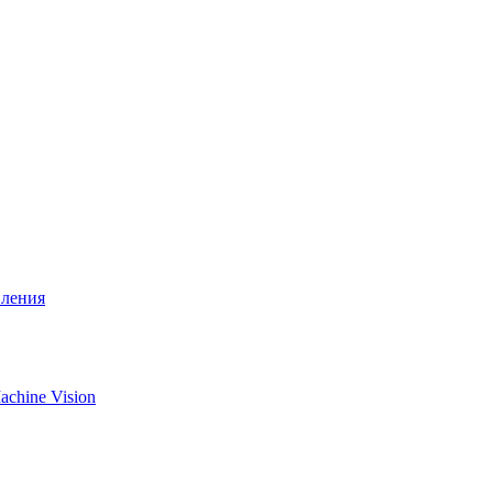
вления
chine Vision