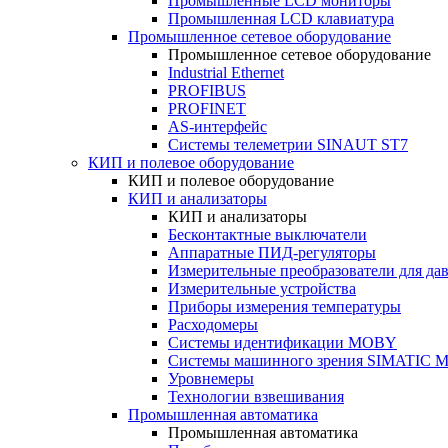
Промышленные LCD мониторы
Промышленная LCD клавиатура
Промышленное сетевое оборудование
Промышленное сетевое оборудование
Industrial Ethernet
PROFIBUS
PROFINET
AS-интерфейс
Системы телеметрии SINAUT ST7
КИП и полевое оборудование
КИП и полевое оборудование
КИП и анализаторы
КИП и анализаторы
Бесконтактные выключатели
Аппаратные ПИД-регуляторы
Измерительные преобразователи для да
Измерительные устройства
Приборы измерения температуры
Расходомеры
Системы идентификации MOBY
Системы машинного зрения SIMATIC Ma
Уровнемеры
Технологии взвешивания
Промышленная автоматика
Промышленная автоматика