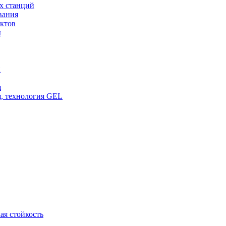
х станций
вания
ктов
ы
и
я
, технология GEL
ая стойкость