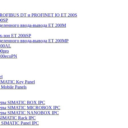
 PROFIBUS DT и PROFINET IO ET 200S
00SP
еленного ввода-вывода ET 200M
x-зон ET 200iSP
еленного ввода-вывода ET 200MP
200AL
0pro
200ecoPN
el
IMATIC Key Panel
Mobile Panels
еры SIMATIC BOX IPC
теры SIMATIC MICROBOX IPC
теры SIMATIC NANOBOX IPC
SIMATIC Rack IPC
SIMATIC Panel IPC