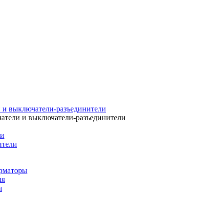
 и выключатели-разъединители
атели и выключатели-разъединители
ли
ители
рматоры
ия
я