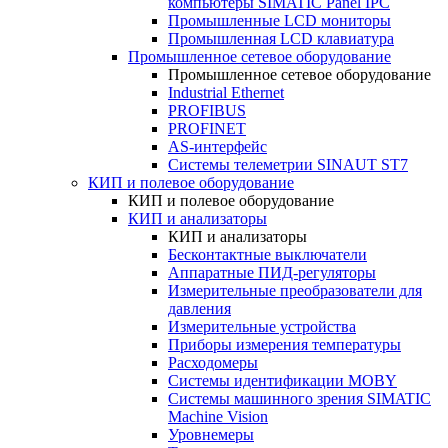
компьютеры SIMATIC Panel IPC
Промышленные LCD мониторы
Промышленная LCD клавиатура
Промышленное сетевое оборудование
Промышленное сетевое оборудование
Industrial Ethernet
PROFIBUS
PROFINET
AS-интерфейс
Системы телеметрии SINAUT ST7
КИП и полевое оборудование
КИП и полевое оборудование
КИП и анализаторы
КИП и анализаторы
Бесконтактные выключатели
Аппаратные ПИД-регуляторы
Измерительные преобразователи для
давления
Измерительные устройства
Приборы измерения температуры
Расходомеры
Системы идентификации MOBY
Системы машинного зрения SIMATIC
Machine Vision
Уровнемеры