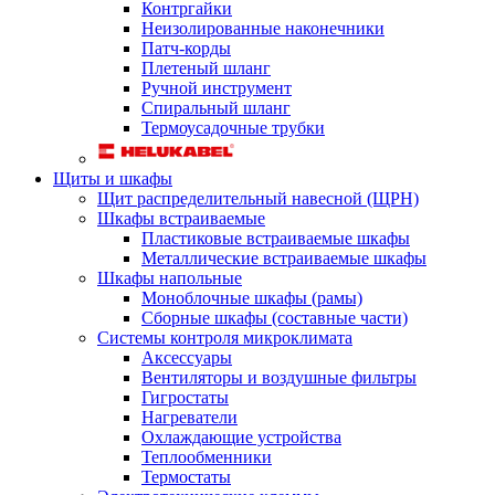
Контргайки
Неизолированные наконечники
Патч-корды
Плетеный шланг
Ручной инструмент
Спиральный шланг
Термоусадочные трубки
Щиты и шкафы
Щит распределительный навесной (ЩРН)
Шкафы встраиваемые
Пластиковые встраиваемые шкафы
Металлические встраиваемые шкафы
Шкафы напольные
Моноблочные шкафы (рамы)
Сборные шкафы (составные части)
Системы контроля микроклимата
Аксессуары
Вентиляторы и воздушные фильтры
Гигростаты
Нагреватели
Охлаждающие устройства
Теплообменники
Термостаты