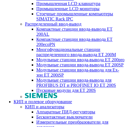
Промышленная LCD клавиатура
Промышленные LCD мониторы
Стоечные промышленные компьютеры
SIMATIC Rack IPC
Распределенный ввод-вывод
Компактные станции ввода-вывода ET
200AL
Компактные станции ввода-вывода ET
200ecoPN
Многофункциональные станции
распределенного ввода-вывода ET 200M
Модульные станции ввода-вывода ET 200pro
Модульные станции ввода-вывода ET 200SP
Модульные станции ввода-вывода для Ex-
зон ET 200iSP
Модульные станции ввода-вывода для
PROFIBUS DT и PROFINET IO ET 200S
Пусковые модули для ET 200S
КИП и полевое оборудование
КИП и анализаторы
Аппаратные ПИД-регуляторы
Бесконтактные выключатели
Измерительные преобразователи для