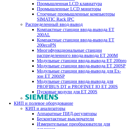
Промышленная LCD клавиатура
Промышленные LCD мониторы
Стоечные промышленные компьютеры
SIMATIC Rack IPC
Распределенный ввод-вывод
Компактные станции ввода-вывода ET
200AL
Компактные станции ввода-вывода ET
200ecoPN
Многофункциональные станции
распределенного ввода-вывода ET 200M
Модульные станции ввода-вывода ET 200pro
Модульные станции ввода-вывода ET 200SP
Модульные станции ввода-вывода для Ex-
зон ET 200iSP
Модульные станции ввода-вывода для
PROFIBUS DT и PROFINET IO ET 200S
Пусковые модули для ET 200S
КИП и полевое оборудование
КИП и анализаторы
Аппаратные ПИД-регуляторы
Бесконтактные выключатели
Измерительные преобразователи для