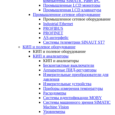
компьютеры SIMATIC Panel IPC
Промышленные LCD мониторы
Промышленная LCD клавиатура
Промышленное сетевое оборудование
Промышленное сетевое оборудование
Industrial Ethernet
PROFIBUS
PROFINET
AS-интерфейс
Системы телеметрии SINAUT ST7
КИП и полевое оборудование
КИП и полевое оборудование
КИП и анализаторы
КИП и анализаторы
Бесконтактные выключатели
Аппаратные ПИД-регуляторы
Измерительные преобразователи для
давления
Измерительные устройства
Приборы измерения температуры
Расходомеры
Системы идентификации MOBY
Системы машинного зрения SIMATIC
Machine Vision
Уровнемеры