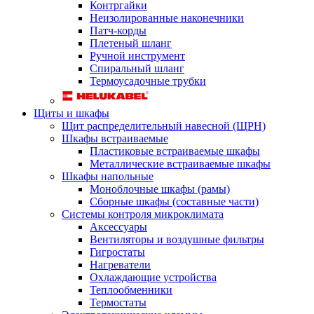
Контргайки
Неизолированные наконечники
Патч-корды
Плетеный шланг
Ручной инструмент
Спиральный шланг
Термоусадочные трубки
Щиты и шкафы
Щит распределительный навесной (ЩРН)
Шкафы встраиваемые
Пластиковые встраиваемые шкафы
Металлические встраиваемые шкафы
Шкафы напольные
Моноблочные шкафы (рамы)
Сборные шкафы (составные части)
Системы контроля микроклимата
Аксессуары
Вентиляторы и воздушные фильтры
Гигростаты
Нагреватели
Охлаждающие устройства
Теплообменники
Термостаты