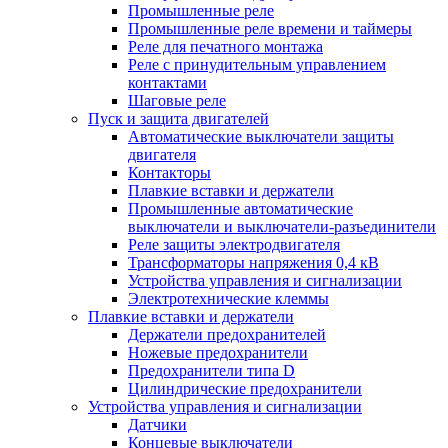
Промышленные реле
Промышленные реле времени и таймеры
Реле для печатного монтажа
Реле с принудительным управлением
контактами
Шаговые реле
Пуск и защита двигателей
Автоматические выключатели защиты
двигателя
Контакторы
Плавкие вставки и держатели
Промышленные автоматические
выключатели и выключатели-разъединители
Реле защиты электродвигателя
Трансформаторы напряжения 0,4 кВ
Устройства управления и сигнализации
Электротехнические клеммы
Плавкие вставки и держатели
Держатели предохранителей
Ножевые предохранители
Предохранители типа D
Цилиндрические предохранители
Устройства управления и сигнализации
Датчики
Концевые выключатели