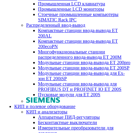
Промышленная LCD клавиатура
Промышленные LCD мониторы
Стоечные промышленные компьютеры
SIMATIC Rack IPC
Распределенный ввод-вывод
Компактные станции ввода-вывода ET
200AL
Компактные станции ввода-вывода ET
200ecoPN
Многофункциональные станции
распределенного ввода-вывода ET 200M
Модульные станции ввода-вывода ET 200pro
Модульные станции ввода-вывода ET 200SP
Модульные станции ввода-вывода для Ex-
зон ET 200iSP
Модульные станции ввода-вывода для
PROFIBUS DT и PROFINET IO ET 200S
Пусковые модули для ET 200S
КИП и полевое оборудование
КИП и анализаторы
Аппаратные ПИД-регуляторы
Бесконтактные выключатели
Измерительные преобразователи для