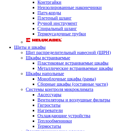
Контргайки
Неизолированные наконечники
Патч-корды
Плетеный шланг
Ручной инструмент
Спиральный шланг
Термоусадочные трубки
Щиты и шкафы
Щит распределительный навесной (ЩРН)
Шкафы встраиваемые
Пластиковые встраиваемые шкафы
Металлические встраиваемые шкафы
Шкафы напольные
Моноблочные шкафы (рамы)
Сборные шкафы (составные части)
Системы контроля микроклимата
Аксессуары
Вентиляторы и воздушные фильтры
Гигростаты
Нагреватели
Охлаждающие устройства
Теплообменники
Термостаты