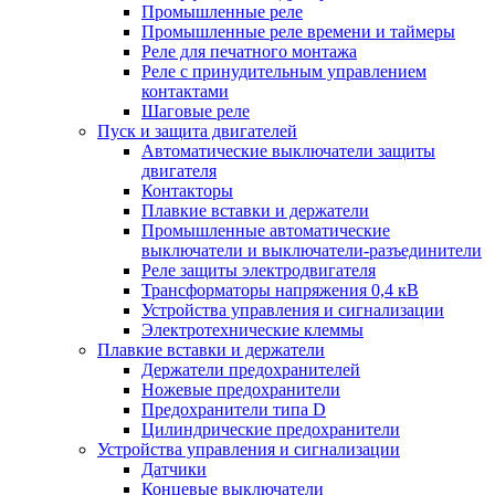
Промышленные реле
Промышленные реле времени и таймеры
Реле для печатного монтажа
Реле с принудительным управлением
контактами
Шаговые реле
Пуск и защита двигателей
Автоматические выключатели защиты
двигателя
Контакторы
Плавкие вставки и держатели
Промышленные автоматические
выключатели и выключатели-разъединители
Реле защиты электродвигателя
Трансформаторы напряжения 0,4 кВ
Устройства управления и сигнализации
Электротехнические клеммы
Плавкие вставки и держатели
Держатели предохранителей
Ножевые предохранители
Предохранители типа D
Цилиндрические предохранители
Устройства управления и сигнализации
Датчики
Концевые выключатели