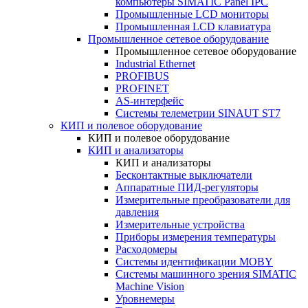
компьютеры SIMATIC Panel IPC
Промышленные LCD мониторы
Промышленная LCD клавиатура
Промышленное сетевое оборудование
Промышленное сетевое оборудование
Industrial Ethernet
PROFIBUS
PROFINET
AS-интерфейс
Системы телеметрии SINAUT ST7
КИП и полевое оборудование
КИП и полевое оборудование
КИП и анализаторы
КИП и анализаторы
Бесконтактные выключатели
Аппаратные ПИД-регуляторы
Измерительные преобразователи для
давления
Измерительные устройства
Приборы измерения температуры
Расходомеры
Системы идентификации MOBY
Системы машинного зрения SIMATIC
Machine Vision
Уровнемеры