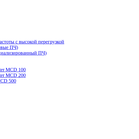
стоты с высокой перегрузкой
овые ПЧ)
циализированный ПЧ)
rter MCD 100
rter MCD 200
 MCD 500