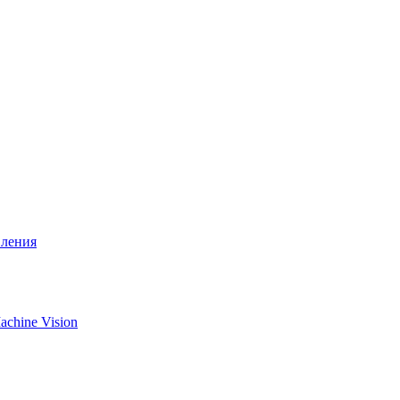
вления
chine Vision