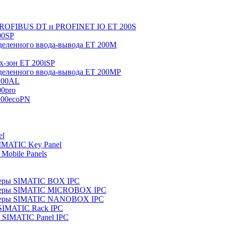
 PROFIBUS DT и PROFINET IO ET 200S
00SP
еленного ввода-вывода ET 200M
x-зон ET 200iSP
еленного ввода-вывода ET 200MP
200AL
0pro
200ecoPN
el
IMATIC Key Panel
Mobile Panels
еры SIMATIC BOX IPC
теры SIMATIC MICROBOX IPC
теры SIMATIC NANOBOX IPC
SIMATIC Rack IPC
SIMATIC Panel IPC