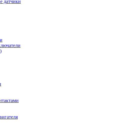
е датчики
и
ключатели
)
ы
нтактами
вигателя