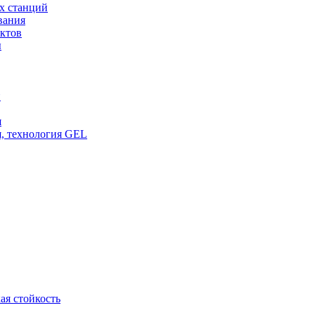
х станций
вания
ктов
ы
и
я
, технология GEL
ая стойкость