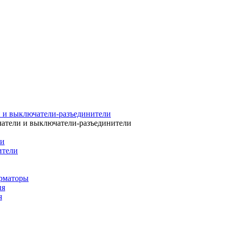
 и выключатели-разъединители
атели и выключатели-разъединители
ли
ители
рматоры
ия
я