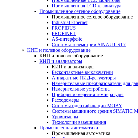
Промышленные LCD мониторы
Промышленная LCD клавиатура
Промышленное сетевое оборудование
Промышленное сетевое оборудование
Industrial Ethernet
PROFIBUS
PROFINET
AS-интерфейс
Системы телеметрии SINAUT ST7
КИП и полевое оборудование
КИП и полевое оборудование
КИП и анализаторы
КИП и анализаторы
Бесконтактные выключатели
Аппаратные ПИД-регуляторы
Измерительные преобразователи для да
Измерительные устройства
Приборы измерения температуры
Расходомеры
Системы идентификации MOBY
Системы машинного зрения SIMATIC Ma
Уровнемеры
Технологии взвешивания
Промышленная автоматика
Промышленная автоматика