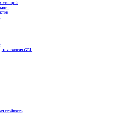
х станций
вания
ктов
ы
и
я
, технология GEL
ая стойкость