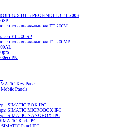
 PROFIBUS DT и PROFINET IO ET 200S
00SP
еленного ввода-вывода ET 200M
x-зон ET 200iSP
еленного ввода-вывода ET 200MP
200AL
0pro
200ecoPN
el
IMATIC Key Panel
Mobile Panels
еры SIMATIC BOX IPC
теры SIMATIC MICROBOX IPC
теры SIMATIC NANOBOX IPC
SIMATIC Rack IPC
SIMATIC Panel IPC