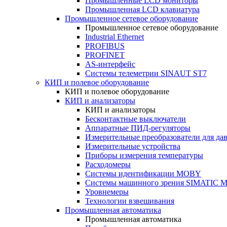
Промышленные LCD мониторы
Промышленная LCD клавиатура
Промышленное сетевое оборудование
Промышленное сетевое оборудование
Industrial Ethernet
PROFIBUS
PROFINET
AS-интерфейс
Системы телеметрии SINAUT ST7
КИП и полевое оборудование
КИП и полевое оборудование
КИП и анализаторы
КИП и анализаторы
Бесконтактные выключатели
Аппаратные ПИД-регуляторы
Измерительные преобразователи для да
Измерительные устройства
Приборы измерения температуры
Расходомеры
Системы идентификации MOBY
Системы машинного зрения SIMATIC Ma
Уровнемеры
Технологии взвешивания
Промышленная автоматика
Промышленная автоматика