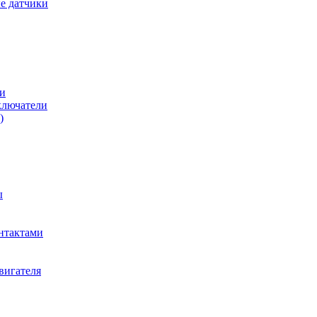
е датчики
и
ключатели
)
ы
нтактами
вигателя