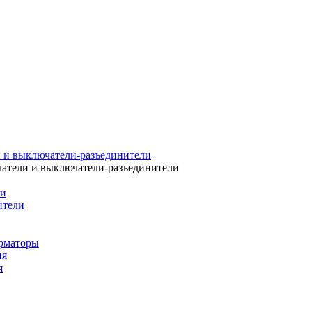
 и выключатели-разъединители
атели и выключатели-разъединители
ли
ители
рматоры
ия
я