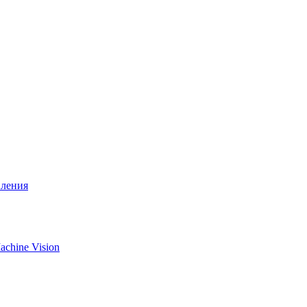
вления
chine Vision