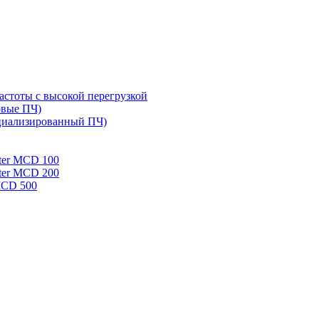
стоты с высокой перегрузкой
овые ПЧ)
циализированный ПЧ)
rter MCD 100
rter MCD 200
 MCD 500