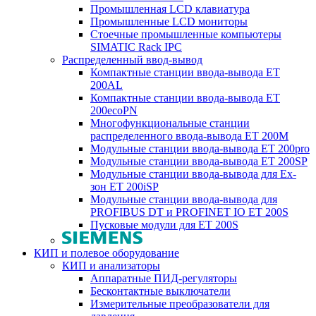
Промышленная LCD клавиатура
Промышленные LCD мониторы
Стоечные промышленные компьютеры
SIMATIC Rack IPC
Распределенный ввод-вывод
Компактные станции ввода-вывода ET
200AL
Компактные станции ввода-вывода ET
200ecoPN
Многофункциональные станции
распределенного ввода-вывода ET 200M
Модульные станции ввода-вывода ET 200pro
Модульные станции ввода-вывода ET 200SP
Модульные станции ввода-вывода для Ex-
зон ET 200iSP
Модульные станции ввода-вывода для
PROFIBUS DT и PROFINET IO ET 200S
Пусковые модули для ET 200S
КИП и полевое оборудование
КИП и анализаторы
Аппаратные ПИД-регуляторы
Бесконтактные выключатели
Измерительные преобразователи для