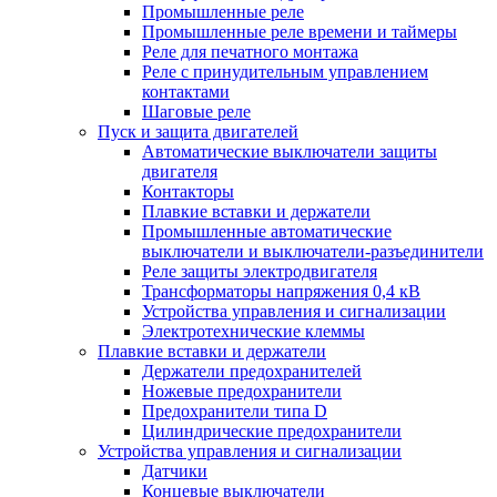
Промышленные реле
Промышленные реле времени и таймеры
Реле для печатного монтажа
Реле с принудительным управлением
контактами
Шаговые реле
Пуск и защита двигателей
Автоматические выключатели защиты
двигателя
Контакторы
Плавкие вставки и держатели
Промышленные автоматические
выключатели и выключатели-разъединители
Реле защиты электродвигателя
Трансформаторы напряжения 0,4 кВ
Устройства управления и сигнализации
Электротехнические клеммы
Плавкие вставки и держатели
Держатели предохранителей
Ножевые предохранители
Предохранители типа D
Цилиндрические предохранители
Устройства управления и сигнализации
Датчики
Концевые выключатели