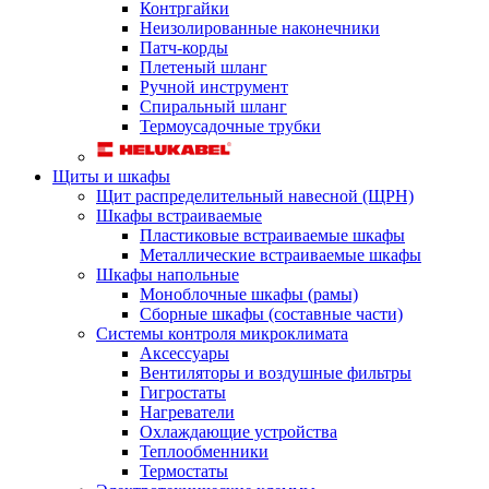
Контргайки
Неизолированные наконечники
Патч-корды
Плетеный шланг
Ручной инструмент
Спиральный шланг
Термоусадочные трубки
Щиты и шкафы
Щит распределительный навесной (ЩРН)
Шкафы встраиваемые
Пластиковые встраиваемые шкафы
Металлические встраиваемые шкафы
Шкафы напольные
Моноблочные шкафы (рамы)
Сборные шкафы (составные части)
Системы контроля микроклимата
Аксессуары
Вентиляторы и воздушные фильтры
Гигростаты
Нагреватели
Охлаждающие устройства
Теплообменники
Термостаты