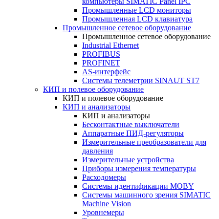
компьютеры SIMATIC Panel IPC
Промышленные LCD мониторы
Промышленная LCD клавиатура
Промышленное сетевое оборудование
Промышленное сетевое оборудование
Industrial Ethernet
PROFIBUS
PROFINET
AS-интерфейс
Системы телеметрии SINAUT ST7
КИП и полевое оборудование
КИП и полевое оборудование
КИП и анализаторы
КИП и анализаторы
Бесконтактные выключатели
Аппаратные ПИД-регуляторы
Измерительные преобразователи для
давления
Измерительные устройства
Приборы измерения температуры
Расходомеры
Системы идентификации MOBY
Системы машинного зрения SIMATIC
Machine Vision
Уровнемеры