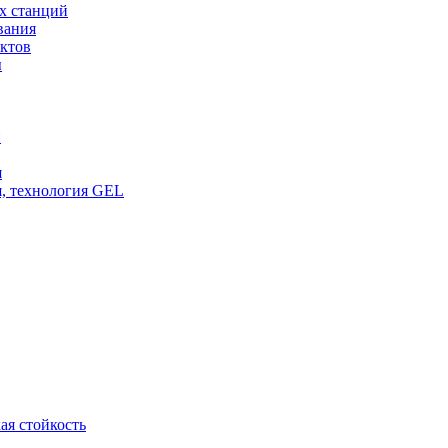
х станций
вания
ктов
ы
и
я
, технология GEL
ая стойкость