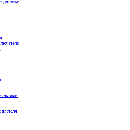
е датчики
и
ключатели
)
ы
нтактами
вигателя