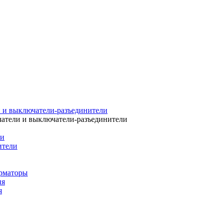
 и выключатели-разъединители
атели и выключатели-разъединители
ли
ители
рматоры
ия
я