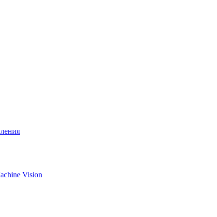
вления
chine Vision