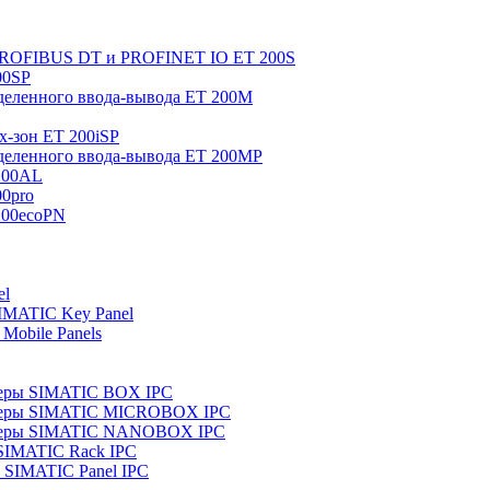
 PROFIBUS DT и PROFINET IO ET 200S
00SP
еленного ввода-вывода ET 200M
x-зон ET 200iSP
еленного ввода-вывода ET 200MP
200AL
0pro
200ecoPN
el
IMATIC Key Panel
Mobile Panels
еры SIMATIC BOX IPC
теры SIMATIC MICROBOX IPC
теры SIMATIC NANOBOX IPC
SIMATIC Rack IPC
SIMATIC Panel IPC