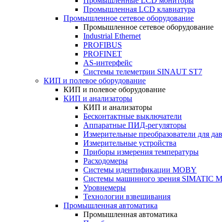
Промышленные LCD мониторы
Промышленная LCD клавиатура
Промышленное сетевое оборудование
Промышленное сетевое оборудование
Industrial Ethernet
PROFIBUS
PROFINET
AS-интерфейс
Системы телеметрии SINAUT ST7
КИП и полевое оборудование
КИП и полевое оборудование
КИП и анализаторы
КИП и анализаторы
Бесконтактные выключатели
Аппаратные ПИД-регуляторы
Измерительные преобразователи для да
Измерительные устройства
Приборы измерения температуры
Расходомеры
Системы идентификации MOBY
Системы машинного зрения SIMATIC Ma
Уровнемеры
Технологии взвешивания
Промышленная автоматика
Промышленная автоматика