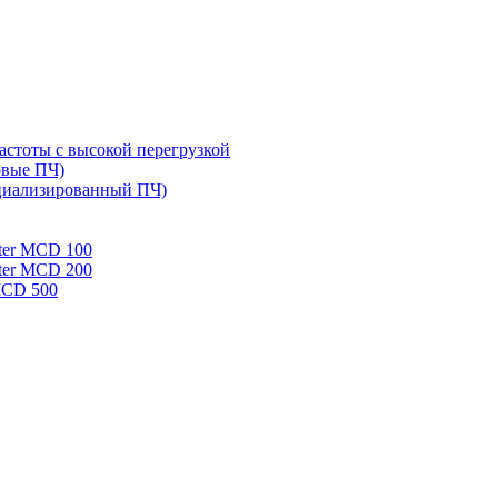
стоты с высокой перегрузкой
овые ПЧ)
циализированный ПЧ)
rter MCD 100
rter MCD 200
 MCD 500