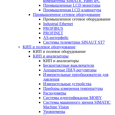
компьютеры SIMATIC Panel IPC
Промышленные LCD мониторы
Промышленная LCD клавиатура
Промышленное сетевое оборудование
Промышленное сетевое оборудование
Industrial Ethernet
PROFIBUS
PROFINET
AS-интерфейс
Системы телеметрии SINAUT ST7
КИП и полевое оборудование
КИП и полевое оборудование
КИП и анализаторы
КИП и анализаторы
Бесконтактные выключатели
Аппаратные ПИД-регуляторы
Измерительные преобразователи для
давления
Измерительные устройства
Приборы измерения температуры
Расходомеры
Системы идентификации MOBY
Системы машинного зрения SIMATIC
Machine Vision
Уровнемеры