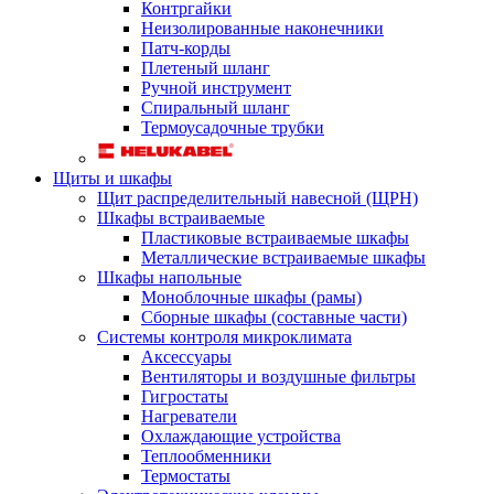
Контргайки
Неизолированные наконечники
Патч-корды
Плетеный шланг
Ручной инструмент
Спиральный шланг
Термоусадочные трубки
Щиты и шкафы
Щит распределительный навесной (ЩРН)
Шкафы встраиваемые
Пластиковые встраиваемые шкафы
Металлические встраиваемые шкафы
Шкафы напольные
Моноблочные шкафы (рамы)
Сборные шкафы (составные части)
Системы контроля микроклимата
Аксессуары
Вентиляторы и воздушные фильтры
Гигростаты
Нагреватели
Охлаждающие устройства
Теплообменники
Термостаты