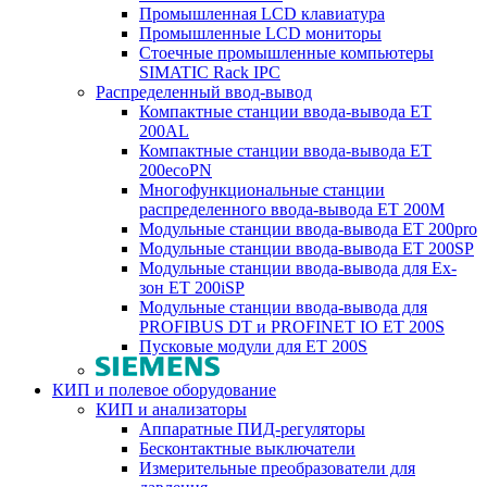
Промышленная LCD клавиатура
Промышленные LCD мониторы
Стоечные промышленные компьютеры
SIMATIC Rack IPC
Распределенный ввод-вывод
Компактные станции ввода-вывода ET
200AL
Компактные станции ввода-вывода ET
200ecoPN
Многофункциональные станции
распределенного ввода-вывода ET 200M
Модульные станции ввода-вывода ET 200pro
Модульные станции ввода-вывода ET 200SP
Модульные станции ввода-вывода для Ex-
зон ET 200iSP
Модульные станции ввода-вывода для
PROFIBUS DT и PROFINET IO ET 200S
Пусковые модули для ET 200S
КИП и полевое оборудование
КИП и анализаторы
Аппаратные ПИД-регуляторы
Бесконтактные выключатели
Измерительные преобразователи для