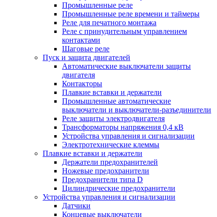
Промышленные реле
Промышленные реле времени и таймеры
Реле для печатного монтажа
Реле с принудительным управлением
контактами
Шаговые реле
Пуск и защита двигателей
Автоматические выключатели защиты
двигателя
Контакторы
Плавкие вставки и держатели
Промышленные автоматические
выключатели и выключатели-разъединители
Реле защиты электродвигателя
Трансформаторы напряжения 0,4 кВ
Устройства управления и сигнализации
Электротехнические клеммы
Плавкие вставки и держатели
Держатели предохранителей
Ножевые предохранители
Предохранители типа D
Цилиндрические предохранители
Устройства управления и сигнализации
Датчики
Концевые выключатели