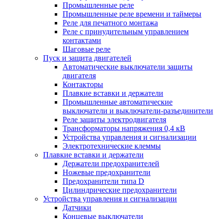
Промышленные реле
Промышленные реле времени и таймеры
Реле для печатного монтажа
Реле с принудительным управлением
контактами
Шаговые реле
Пуск и защита двигателей
Автоматические выключатели защиты
двигателя
Контакторы
Плавкие вставки и держатели
Промышленные автоматические
выключатели и выключатели-разъединители
Реле защиты электродвигателя
Трансформаторы напряжения 0,4 кВ
Устройства управления и сигнализации
Электротехнические клеммы
Плавкие вставки и держатели
Держатели предохранителей
Ножевые предохранители
Предохранители типа D
Цилиндрические предохранители
Устройства управления и сигнализации
Датчики
Концевые выключатели