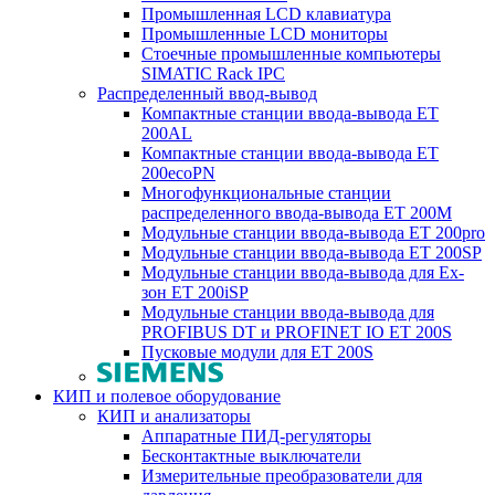
Промышленная LCD клавиатура
Промышленные LCD мониторы
Стоечные промышленные компьютеры
SIMATIC Rack IPC
Распределенный ввод-вывод
Компактные станции ввода-вывода ET
200AL
Компактные станции ввода-вывода ET
200ecoPN
Многофункциональные станции
распределенного ввода-вывода ET 200M
Модульные станции ввода-вывода ET 200pro
Модульные станции ввода-вывода ET 200SP
Модульные станции ввода-вывода для Ex-
зон ET 200iSP
Модульные станции ввода-вывода для
PROFIBUS DT и PROFINET IO ET 200S
Пусковые модули для ET 200S
КИП и полевое оборудование
КИП и анализаторы
Аппаратные ПИД-регуляторы
Бесконтактные выключатели
Измерительные преобразователи для