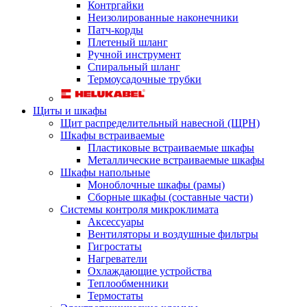
Контргайки
Неизолированные наконечники
Патч-корды
Плетеный шланг
Ручной инструмент
Спиральный шланг
Термоусадочные трубки
Щиты и шкафы
Щит распределительный навесной (ЩРН)
Шкафы встраиваемые
Пластиковые встраиваемые шкафы
Металлические встраиваемые шкафы
Шкафы напольные
Моноблочные шкафы (рамы)
Сборные шкафы (составные части)
Системы контроля микроклимата
Аксессуары
Вентиляторы и воздушные фильтры
Гигростаты
Нагреватели
Охлаждающие устройства
Теплообменники
Термостаты