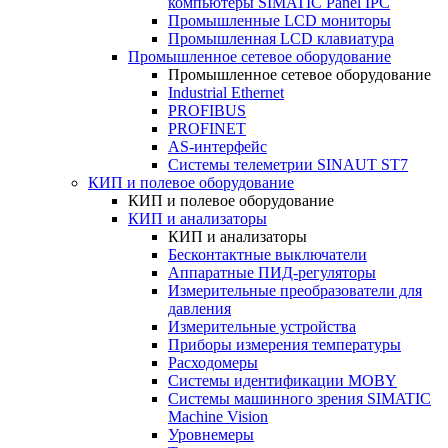
компьютеры SIMATIC Panel IPC
Промышленные LCD мониторы
Промышленная LCD клавиатура
Промышленное сетевое оборудование
Промышленное сетевое оборудование
Industrial Ethernet
PROFIBUS
PROFINET
AS-интерфейс
Системы телеметрии SINAUT ST7
КИП и полевое оборудование
КИП и полевое оборудование
КИП и анализаторы
КИП и анализаторы
Бесконтактные выключатели
Аппаратные ПИД-регуляторы
Измерительные преобразователи для
давления
Измерительные устройства
Приборы измерения температуры
Расходомеры
Системы идентификации MOBY
Системы машинного зрения SIMATIC
Machine Vision
Уровнемеры