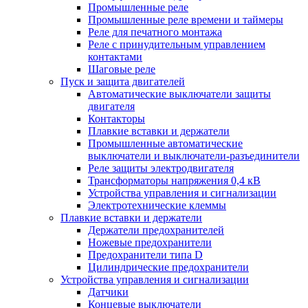
Промышленные реле
Промышленные реле времени и таймеры
Реле для печатного монтажа
Реле с принудительным управлением
контактами
Шаговые реле
Пуск и защита двигателей
Автоматические выключатели защиты
двигателя
Контакторы
Плавкие вставки и держатели
Промышленные автоматические
выключатели и выключатели-разъединители
Реле защиты электродвигателя
Трансформаторы напряжения 0,4 кВ
Устройства управления и сигнализации
Электротехнические клеммы
Плавкие вставки и держатели
Держатели предохранителей
Ножевые предохранители
Предохранители типа D
Цилиндрические предохранители
Устройства управления и сигнализации
Датчики
Концевые выключатели