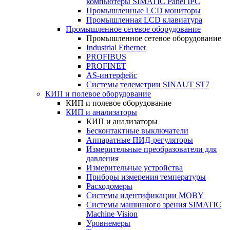
компьютеры SIMATIC Panel IPC
Промышленные LCD мониторы
Промышленная LCD клавиатура
Промышленное сетевое оборудование
Промышленное сетевое оборудование
Industrial Ethernet
PROFIBUS
PROFINET
AS-интерфейс
Системы телеметрии SINAUT ST7
КИП и полевое оборудование
КИП и полевое оборудование
КИП и анализаторы
КИП и анализаторы
Бесконтактные выключатели
Аппаратные ПИД-регуляторы
Измерительные преобразователи для
давления
Измерительные устройства
Приборы измерения температуры
Расходомеры
Системы идентификации MOBY
Системы машинного зрения SIMATIC
Machine Vision
Уровнемеры