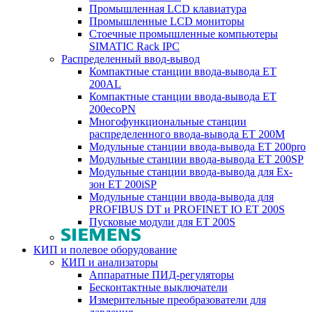
Промышленная LCD клавиатура
Промышленные LCD мониторы
Стоечные промышленные компьютеры
SIMATIC Rack IPC
Распределенный ввод-вывод
Компактные станции ввода-вывода ET
200AL
Компактные станции ввода-вывода ET
200ecoPN
Многофункциональные станции
распределенного ввода-вывода ET 200M
Модульные станции ввода-вывода ET 200pro
Модульные станции ввода-вывода ET 200SP
Модульные станции ввода-вывода для Ex-
зон ET 200iSP
Модульные станции ввода-вывода для
PROFIBUS DT и PROFINET IO ET 200S
Пусковые модули для ET 200S
КИП и полевое оборудование
КИП и анализаторы
Аппаратные ПИД-регуляторы
Бесконтактные выключатели
Измерительные преобразователи для