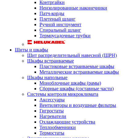
Контргайки
Неизолированные наконечники
Патч-корды
Плетеный шланг
Ручной инструмент
Спиральный шланг
Термоусадочные трубки
Щиты и шкафы
Щит распределительный навесной (ЩРН)
Шкафы встраиваемые
Пластиковые встраиваемые шкафы
Металлические встраиваемые шкафы
Шкафы напольные
Моноблочные шкафы (рамы)
Сборные шкафы (составные части)
Системы контроля микроклимата
Аксессуары
Вентиляторы и воздушные фильтры
Гигростаты
Нагреватели
Охлаждающие устройства
Теплообменники
Термостаты