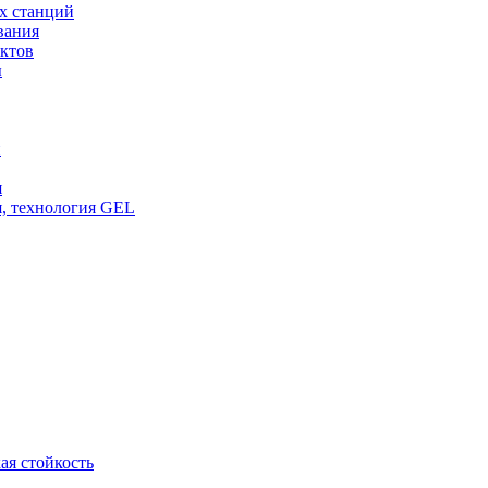
х станций
вания
ктов
ы
и
я
, технология GEL
ая стойкость