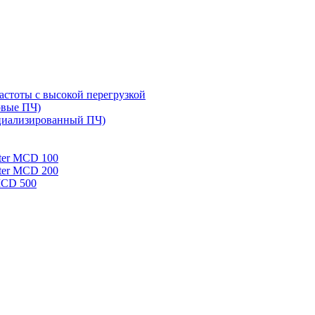
стоты с высокой перегрузкой
овые ПЧ)
циализированный ПЧ)
rter MCD 100
rter MCD 200
 MCD 500