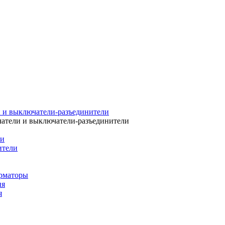
 и выключатели-разъединители
атели и выключатели-разъединители
ли
ители
рматоры
ия
я