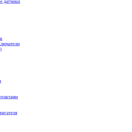
е датчики
и
ключатели
)
ы
нтактами
вигателя