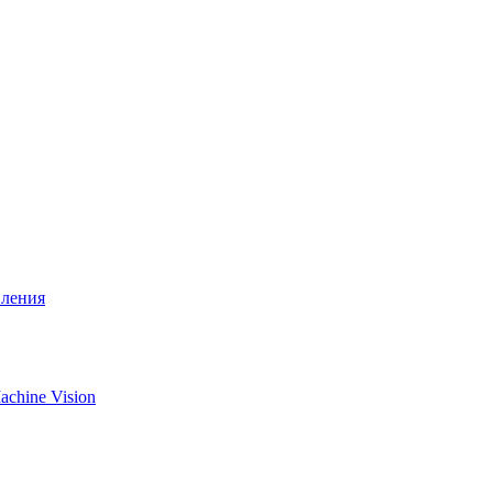
вления
chine Vision