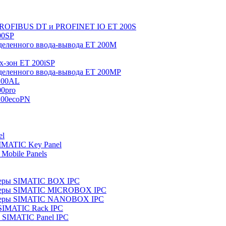
 PROFIBUS DT и PROFINET IO ET 200S
00SP
еленного ввода-вывода ET 200M
x-зон ET 200iSP
еленного ввода-вывода ET 200MP
200AL
0pro
200ecoPN
el
IMATIC Key Panel
Mobile Panels
еры SIMATIC BOX IPC
теры SIMATIC MICROBOX IPC
теры SIMATIC NANOBOX IPC
SIMATIC Rack IPC
SIMATIC Panel IPC