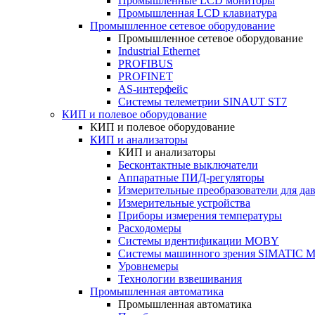
Промышленные LCD мониторы
Промышленная LCD клавиатура
Промышленное сетевое оборудование
Промышленное сетевое оборудование
Industrial Ethernet
PROFIBUS
PROFINET
AS-интерфейс
Системы телеметрии SINAUT ST7
КИП и полевое оборудование
КИП и полевое оборудование
КИП и анализаторы
КИП и анализаторы
Бесконтактные выключатели
Аппаратные ПИД-регуляторы
Измерительные преобразователи для да
Измерительные устройства
Приборы измерения температуры
Расходомеры
Системы идентификации MOBY
Системы машинного зрения SIMATIC Ma
Уровнемеры
Технологии взвешивания
Промышленная автоматика
Промышленная автоматика