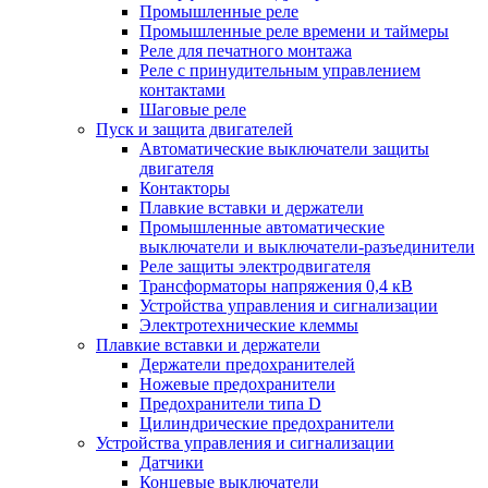
Промышленные реле
Промышленные реле времени и таймеры
Реле для печатного монтажа
Реле с принудительным управлением
контактами
Шаговые реле
Пуск и защита двигателей
Автоматические выключатели защиты
двигателя
Контакторы
Плавкие вставки и держатели
Промышленные автоматические
выключатели и выключатели-разъединители
Реле защиты электродвигателя
Трансформаторы напряжения 0,4 кВ
Устройства управления и сигнализации
Электротехнические клеммы
Плавкие вставки и держатели
Держатели предохранителей
Ножевые предохранители
Предохранители типа D
Цилиндрические предохранители
Устройства управления и сигнализации
Датчики
Концевые выключатели