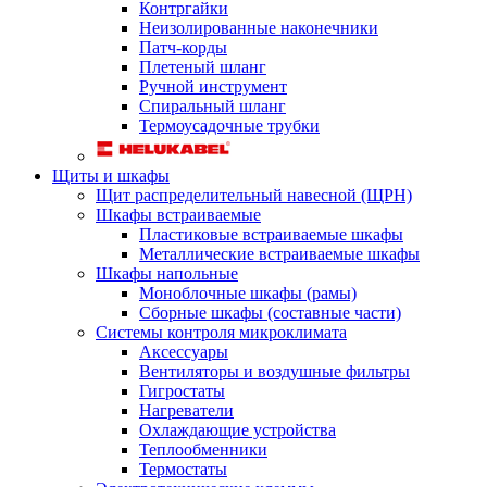
Контргайки
Неизолированные наконечники
Патч-корды
Плетеный шланг
Ручной инструмент
Спиральный шланг
Термоусадочные трубки
Щиты и шкафы
Щит распределительный навесной (ЩРН)
Шкафы встраиваемые
Пластиковые встраиваемые шкафы
Металлические встраиваемые шкафы
Шкафы напольные
Моноблочные шкафы (рамы)
Сборные шкафы (составные части)
Системы контроля микроклимата
Аксессуары
Вентиляторы и воздушные фильтры
Гигростаты
Нагреватели
Охлаждающие устройства
Теплообменники
Термостаты