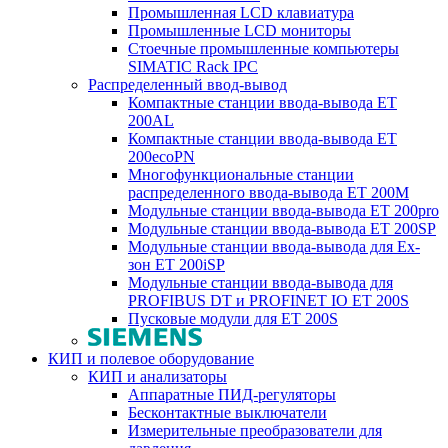
Промышленная LCD клавиатура
Промышленные LCD мониторы
Стоечные промышленные компьютеры
SIMATIC Rack IPC
Распределенный ввод-вывод
Компактные станции ввода-вывода ET
200AL
Компактные станции ввода-вывода ET
200ecoPN
Многофункциональные станции
распределенного ввода-вывода ET 200M
Модульные станции ввода-вывода ET 200pro
Модульные станции ввода-вывода ET 200SP
Модульные станции ввода-вывода для Ex-
зон ET 200iSP
Модульные станции ввода-вывода для
PROFIBUS DT и PROFINET IO ET 200S
Пусковые модули для ET 200S
КИП и полевое оборудование
КИП и анализаторы
Аппаратные ПИД-регуляторы
Бесконтактные выключатели
Измерительные преобразователи для