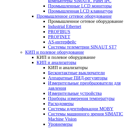
компьютеры SIMATIC Panel IPC
Промышленные LCD мониторы
Промышленная LCD клавиатура
Промышленное сетевое оборудование
Промышленное сетевое оборудование
Industrial Ethernet
PROFIBUS
PROFINET
AS-интерфейс
Системы телеметрии SINAUT ST7
КИП и полевое оборудование
КИП и полевое оборудование
КИП и анализаторы
КИП и анализаторы
Бесконтактные выключатели
Аппаратные ПИД-регуляторы
Измерительные преобразователи для
давления
Измерительные устройства
Приборы измерения температуры
Расходомеры
Системы идентификации MOBY
Системы машинного зрения SIMATIC
Machine Vision
Уровнемеры