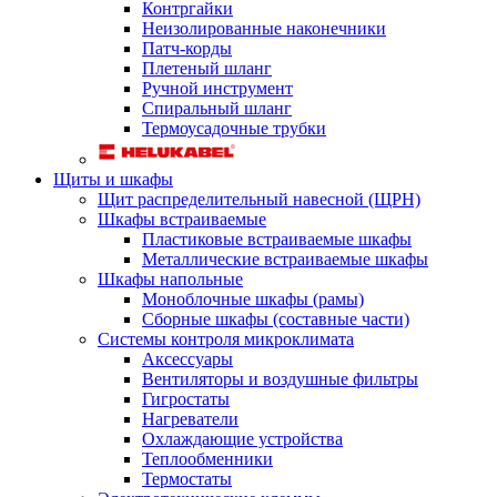
Контргайки
Неизолированные наконечники
Патч-корды
Плетеный шланг
Ручной инструмент
Спиральный шланг
Термоусадочные трубки
Щиты и шкафы
Щит распределительный навесной (ЩРН)
Шкафы встраиваемые
Пластиковые встраиваемые шкафы
Металлические встраиваемые шкафы
Шкафы напольные
Моноблочные шкафы (рамы)
Сборные шкафы (составные части)
Системы контроля микроклимата
Аксессуары
Вентиляторы и воздушные фильтры
Гигростаты
Нагреватели
Охлаждающие устройства
Теплообменники
Термостаты