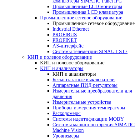
компьютеры SIMATIC Panel IPC
Промышленные LCD мониторы
Промышленная LCD клавиатура
Промышленное сетевое оборудование
Промышленное сетевое оборудование
Industrial Ethernet
PROFIBUS
PROFINET
AS-интерфейс
Системы телеметрии SINAUT ST7
КИП и полевое оборудование
КИП и полевое оборудование
КИП и анализаторы
КИП и анализаторы
Бесконтактные выключатели
Аппаратные ПИД-регуляторы
Измерительные преобразователи для
давления
Измерительные устройства
Приборы измерения температуры
Расходомеры
Системы идентификации MOBY
Системы машинного зрения SIMATIC
Machine Vision
Уровнемеры