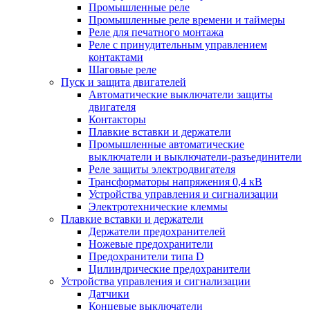
Промышленные реле
Промышленные реле времени и таймеры
Реле для печатного монтажа
Реле с принудительным управлением
контактами
Шаговые реле
Пуск и защита двигателей
Автоматические выключатели защиты
двигателя
Контакторы
Плавкие вставки и держатели
Промышленные автоматические
выключатели и выключатели-разъединители
Реле защиты электродвигателя
Трансформаторы напряжения 0,4 кВ
Устройства управления и сигнализации
Электротехнические клеммы
Плавкие вставки и держатели
Держатели предохранителей
Ножевые предохранители
Предохранители типа D
Цилиндрические предохранители
Устройства управления и сигнализации
Датчики
Концевые выключатели