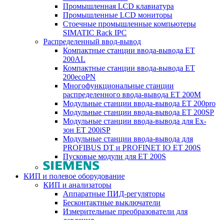
Промышленная LCD клавиатура
Промышленные LCD мониторы
Стоечные промышленные компьютеры
SIMATIC Rack IPC
Распределенный ввод-вывод
Компактные станции ввода-вывода ET
200AL
Компактные станции ввода-вывода ET
200ecoPN
Многофункциональные станции
распределенного ввода-вывода ET 200M
Модульные станции ввода-вывода ET 200pro
Модульные станции ввода-вывода ET 200SP
Модульные станции ввода-вывода для Ex-
зон ET 200iSP
Модульные станции ввода-вывода для
PROFIBUS DT и PROFINET IO ET 200S
Пусковые модули для ET 200S
КИП и полевое оборудование
КИП и анализаторы
Аппаратные ПИД-регуляторы
Бесконтактные выключатели
Измерительные преобразователи для