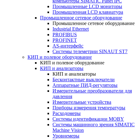
компьютеры SIMATIC Panel IPC
Промышленные LCD мониторы
Промышленная LCD клавиатура
Промышленное сетевое оборудование
Промышленное сетевое оборудование
Industrial Ethernet
PROFIBUS
PROFINET
AS-интерфейс
Системы телеметрии SINAUT ST7
КИП и полевое оборудование
КИП и полевое оборудование
КИП и анализаторы
КИП и анализаторы
Бесконтактные выключатели
Аппаратные ПИД-регуляторы
Измерительные преобразователи для
давления
Измерительные устройства
Приборы измерения температуры
Расходомеры
Системы идентификации MOBY
Системы машинного зрения SIMATIC
Machine Vision
Уровнемеры