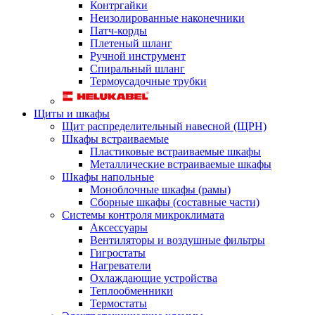
Контргайки
Неизолированные наконечники
Патч-корды
Плетеный шланг
Ручной инструмент
Спиральный шланг
Термоусадочные трубки
Щиты и шкафы
Щит распределительный навесной (ЩРН)
Шкафы встраиваемые
Пластиковые встраиваемые шкафы
Металлические встраиваемые шкафы
Шкафы напольные
Моноблочные шкафы (рамы)
Сборные шкафы (составные части)
Системы контроля микроклимата
Аксессуары
Вентиляторы и воздушные фильтры
Гигростаты
Нагреватели
Охлаждающие устройства
Теплообменники
Термостаты