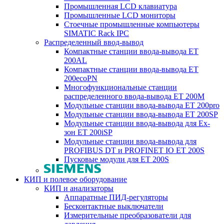
Промышленная LCD клавиатура
Промышленные LCD мониторы
Стоечные промышленные компьютеры
SIMATIC Rack IPC
Распределенный ввод-вывод
Компактные станции ввода-вывода ET
200AL
Компактные станции ввода-вывода ET
200ecoPN
Многофункциональные станции
распределенного ввода-вывода ET 200M
Модульные станции ввода-вывода ET 200pro
Модульные станции ввода-вывода ET 200SP
Модульные станции ввода-вывода для Ex-
зон ET 200iSP
Модульные станции ввода-вывода для
PROFIBUS DT и PROFINET IO ET 200S
Пусковые модули для ET 200S
КИП и полевое оборудование
КИП и анализаторы
Аппаратные ПИД-регуляторы
Бесконтактные выключатели
Измерительные преобразователи для