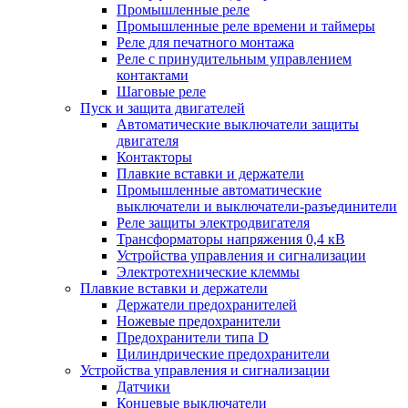
Промышленные реле
Промышленные реле времени и таймеры
Реле для печатного монтажа
Реле с принудительным управлением
контактами
Шаговые реле
Пуск и защита двигателей
Автоматические выключатели защиты
двигателя
Контакторы
Плавкие вставки и держатели
Промышленные автоматические
выключатели и выключатели-разъединители
Реле защиты электродвигателя
Трансформаторы напряжения 0,4 кВ
Устройства управления и сигнализации
Электротехнические клеммы
Плавкие вставки и держатели
Держатели предохранителей
Ножевые предохранители
Предохранители типа D
Цилиндрические предохранители
Устройства управления и сигнализации
Датчики
Концевые выключатели