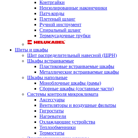
Контргайки
Неизолированные наконечники
Патч-корды
Плетеный шланг
Ручной инструмент
Спиральный шланг
Термоусадочные трубки
Щиты и шкафы
Щит распределительный навесной (ЩРН)
Шкафы встраиваемые
Пластиковые встраиваемые шкафы
Металлические встраиваемые шкафы
Шкафы напольные
Моноблочные шкафы (рамы)
Сборные шкафы (составные части)
Системы контроля микроклимата
Аксессуары
Вентиляторы и воздушные фильтры
Гигростаты
Нагреватели
Охлаждающие устройства
Теплообменники
Термостаты