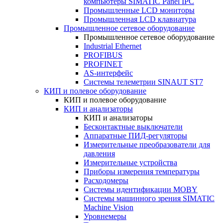
компьютеры SIMATIC Panel IPC
Промышленные LCD мониторы
Промышленная LCD клавиатура
Промышленное сетевое оборудование
Промышленное сетевое оборудование
Industrial Ethernet
PROFIBUS
PROFINET
AS-интерфейс
Системы телеметрии SINAUT ST7
КИП и полевое оборудование
КИП и полевое оборудование
КИП и анализаторы
КИП и анализаторы
Бесконтактные выключатели
Аппаратные ПИД-регуляторы
Измерительные преобразователи для
давления
Измерительные устройства
Приборы измерения температуры
Расходомеры
Системы идентификации MOBY
Системы машинного зрения SIMATIC
Machine Vision
Уровнемеры