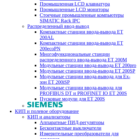
Промышленная LCD клавиатура
Промышленные LCD мониторы
Стоечные промышленные компьютеры
SIMATIC Rack IPC
Распределенный ввод-вывод
Компактные станции ввода-вывода ET
200AL
Компактные станции ввода-вывода ET
200ecoPN
Многофункциональные станции
распределенного ввода-вывода ET 200M
Модульные станции ввода-вывода ET 200pro
Модульные станции ввода-вывода ET 200SP
Модульные станции ввода-вывода для Ex-
зон ET 200iSP
Модульные станции ввода-вывода для
PROFIBUS DT и PROFINET IO ET 200S
Пусковые модули для ET 200S
КИП и полевое оборудование
КИП и анализаторы
Аппаратные ПИД-регуляторы
Бесконтактные выключатели
Измерительные преобразователи для