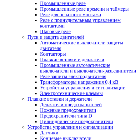
Промышленные реле
Промышленные реле времени и таймеры
Реле для печатного монтажа
Реле с принудительным управлением
контактами
Шаговые реле
Пуск и защита двигателей
Автоматические выключатели защиты
двигателя
Контакторы
Плавкие вставки и держатели
Промышленные автоматические
выключатели и выключатели-разъединители
Реле защиты электродвигателя
Трансформаторы напряжения 0,4 кВ
Устройства управления и сигнализации
Электротехнические клеммы
Плавкие вставки и держатели
Держатели предохранителей
Ножевые предохранители
Предохранители типа D
Цилиндрические предохранители
Устройства управления и сигнализации
Датчики
Концевые выключатели