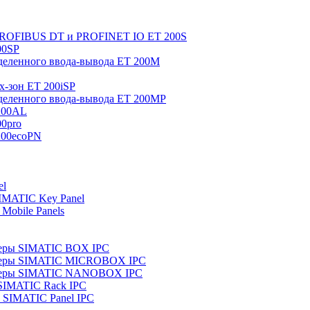
 PROFIBUS DT и PROFINET IO ET 200S
00SP
еленного ввода-вывода ET 200M
x-зон ET 200iSP
еленного ввода-вывода ET 200MP
200AL
0pro
200ecoPN
el
IMATIC Key Panel
Mobile Panels
еры SIMATIC BOX IPC
теры SIMATIC MICROBOX IPC
теры SIMATIC NANOBOX IPC
SIMATIC Rack IPC
SIMATIC Panel IPC