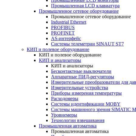
Промышленные LCD мониторы
Промышленная LCD клавиатура
Промышленное сетевое оборудование
Промышленное сетевое оборудование
Industrial Ethernet
PROFIBUS
PROFINET
AS-интерфейс
Системы телеметрии SINAUT ST7
КИП и полевое оборудование
КИП и полевое оборудование
КИП и анализаторы
КИП и анализаторы
Бесконтактные выключатели
Аппаратные ПИД-регуляторы
Измерительные преобразователи для да
Измерительные устройства
Приборы измерения температуры
Расходомеры
Системы идентификации MOBY
Системы машинного зрения SIMATIC Ma
Уровнемеры
Технологии взвешивания
Промышленная автоматика
Промышленная автоматика