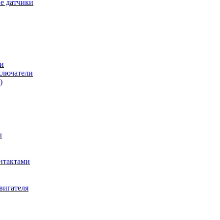
е датчики
и
ключатели
)
ы
нтактами
вигателя