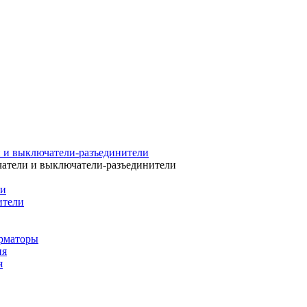
 и выключатели-разъединители
атели и выключатели-разъединители
ли
ители
рматоры
ия
я