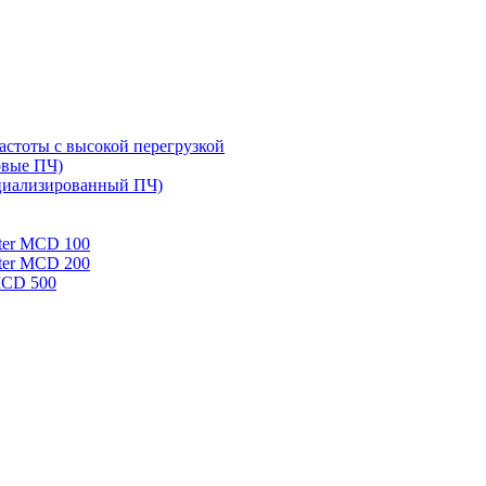
стоты с высокой перегрузкой
овые ПЧ)
циализированный ПЧ)
rter MCD 100
rter MCD 200
 MCD 500