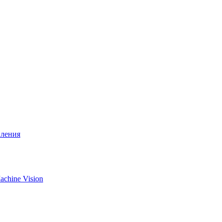
вления
chine Vision