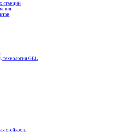
х станций
вания
ктов
ы
и
я
, технология GEL
ая стойкость