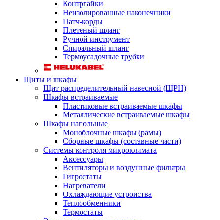
Контргайки
Неизолированные наконечники
Патч-корды
Плетеный шланг
Ручной инструмент
Спиральный шланг
Термоусадочные трубки
Щиты и шкафы
Щит распределительный навесной (ЩРН)
Шкафы встраиваемые
Пластиковые встраиваемые шкафы
Металлические встраиваемые шкафы
Шкафы напольные
Моноблочные шкафы (рамы)
Сборные шкафы (составные части)
Системы контроля микроклимата
Аксессуары
Вентиляторы и воздушные фильтры
Гигростаты
Нагреватели
Охлаждающие устройства
Теплообменники
Термостаты