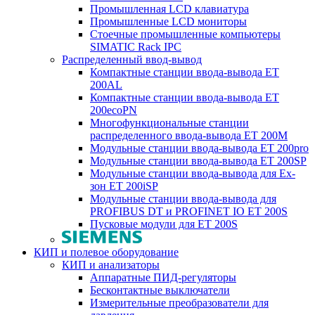
Промышленная LCD клавиатура
Промышленные LCD мониторы
Стоечные промышленные компьютеры
SIMATIC Rack IPC
Распределенный ввод-вывод
Компактные станции ввода-вывода ET
200AL
Компактные станции ввода-вывода ET
200ecoPN
Многофункциональные станции
распределенного ввода-вывода ET 200M
Модульные станции ввода-вывода ET 200pro
Модульные станции ввода-вывода ET 200SP
Модульные станции ввода-вывода для Ex-
зон ET 200iSP
Модульные станции ввода-вывода для
PROFIBUS DT и PROFINET IO ET 200S
Пусковые модули для ET 200S
КИП и полевое оборудование
КИП и анализаторы
Аппаратные ПИД-регуляторы
Бесконтактные выключатели
Измерительные преобразователи для