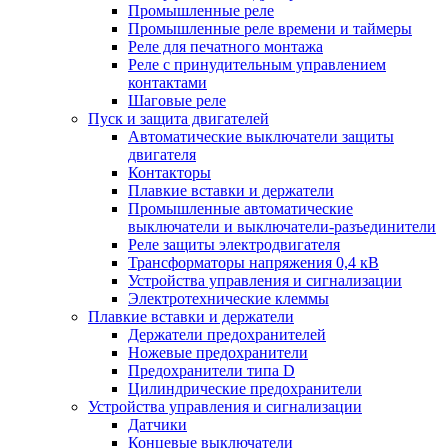
Промышленные реле
Промышленные реле времени и таймеры
Реле для печатного монтажа
Реле с принудительным управлением
контактами
Шаговые реле
Пуск и защита двигателей
Автоматические выключатели защиты
двигателя
Контакторы
Плавкие вставки и держатели
Промышленные автоматические
выключатели и выключатели-разъединители
Реле защиты электродвигателя
Трансформаторы напряжения 0,4 кВ
Устройства управления и сигнализации
Электротехнические клеммы
Плавкие вставки и держатели
Держатели предохранителей
Ножевые предохранители
Предохранители типа D
Цилиндрические предохранители
Устройства управления и сигнализации
Датчики
Концевые выключатели