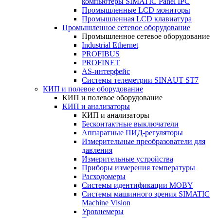
компьютеры SIMATIC Panel IPC
Промышленные LCD мониторы
Промышленная LCD клавиатура
Промышленное сетевое оборудование
Промышленное сетевое оборудование
Industrial Ethernet
PROFIBUS
PROFINET
AS-интерфейс
Системы телеметрии SINAUT ST7
КИП и полевое оборудование
КИП и полевое оборудование
КИП и анализаторы
КИП и анализаторы
Бесконтактные выключатели
Аппаратные ПИД-регуляторы
Измерительные преобразователи для
давления
Измерительные устройства
Приборы измерения температуры
Расходомеры
Системы идентификации MOBY
Системы машинного зрения SIMATIC
Machine Vision
Уровнемеры