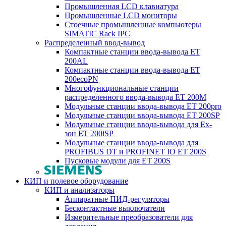
Промышленная LCD клавиатура
Промышленные LCD мониторы
Стоечные промышленные компьютеры
SIMATIC Rack IPC
Распределенный ввод-вывод
Компактные станции ввода-вывода ET
200AL
Компактные станции ввода-вывода ET
200ecoPN
Многофункциональные станции
распределенного ввода-вывода ET 200M
Модульные станции ввода-вывода ET 200pro
Модульные станции ввода-вывода ET 200SP
Модульные станции ввода-вывода для Ex-
зон ET 200iSP
Модульные станции ввода-вывода для
PROFIBUS DT и PROFINET IO ET 200S
Пусковые модули для ET 200S
КИП и полевое оборудование
КИП и анализаторы
Аппаратные ПИД-регуляторы
Бесконтактные выключатели
Измерительные преобразователи для