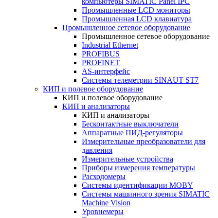
компьютеры SIMATIC Panel IPC
Промышленные LCD мониторы
Промышленная LCD клавиатура
Промышленное сетевое оборудование
Промышленное сетевое оборудование
Industrial Ethernet
PROFIBUS
PROFINET
AS-интерфейс
Системы телеметрии SINAUT ST7
КИП и полевое оборудование
КИП и полевое оборудование
КИП и анализаторы
КИП и анализаторы
Бесконтактные выключатели
Аппаратные ПИД-регуляторы
Измерительные преобразователи для
давления
Измерительные устройства
Приборы измерения температуры
Расходомеры
Системы идентификации MOBY
Системы машинного зрения SIMATIC
Machine Vision
Уровнемеры