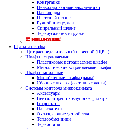
Контргайки
Неизолированные наконечники
Патч-корды
Плетеный шланг
Ручной инструмент
Спиральный шланг
Термоусадочные трубки
Щиты и шкафы
Щит распределительный навесной (ЩРН)
Шкафы встраиваемые
Пластиковые встраиваемые шкафы
Металлические встраиваемые шкафы
Шкафы напольные
Моноблочные шкафы (рамы)
Сборные шкафы (составные части)
Системы контроля микроклимата
Аксессуары
Вентиляторы и воздушные фильтры
Гигростаты
Нагреватели
Охлаждающие устройства
Теплообменники
Термостаты