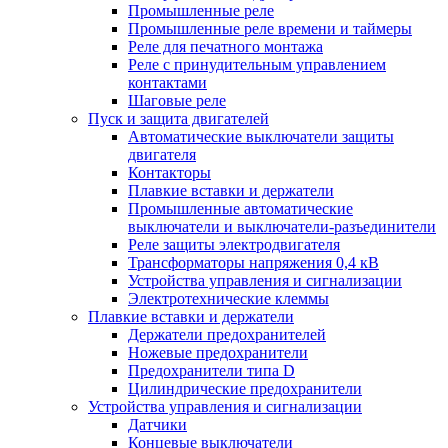
Промышленные реле
Промышленные реле времени и таймеры
Реле для печатного монтажа
Реле с принудительным управлением
контактами
Шаговые реле
Пуск и защита двигателей
Автоматические выключатели защиты
двигателя
Контакторы
Плавкие вставки и держатели
Промышленные автоматические
выключатели и выключатели-разъединители
Реле защиты электродвигателя
Трансформаторы напряжения 0,4 кВ
Устройства управления и сигнализации
Электротехнические клеммы
Плавкие вставки и держатели
Держатели предохранителей
Ножевые предохранители
Предохранители типа D
Цилиндрические предохранители
Устройства управления и сигнализации
Датчики
Концевые выключатели