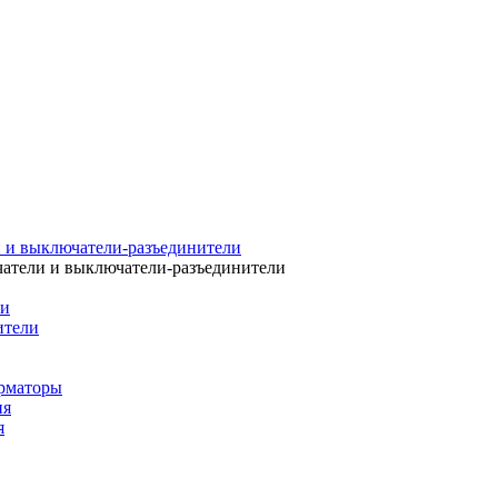
 и выключатели-разъединители
атели и выключатели-разъединители
ли
ители
рматоры
ия
я