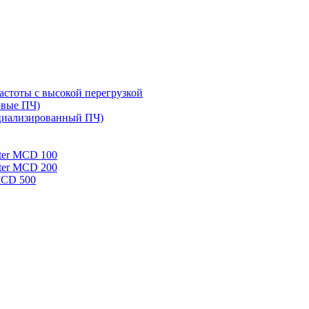
стоты с высокой перегрузкой
овые ПЧ)
циализированный ПЧ)
rter MCD 100
rter MCD 200
 MCD 500