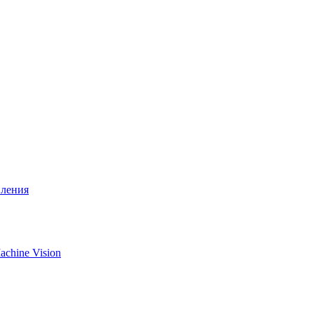
вления
chine Vision