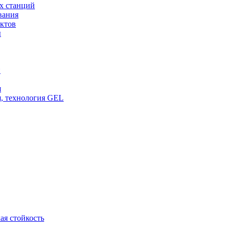
х станций
вания
ктов
ы
и
я
, технология GEL
ая стойкость