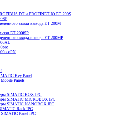
 PROFIBUS DT и PROFINET IO ET 200S
00SP
еленного ввода-вывода ET 200M
x-зон ET 200iSP
еленного ввода-вывода ET 200MP
200AL
0pro
200ecoPN
el
IMATIC Key Panel
Mobile Panels
еры SIMATIC BOX IPC
теры SIMATIC MICROBOX IPC
теры SIMATIC NANOBOX IPC
SIMATIC Rack IPC
SIMATIC Panel IPC