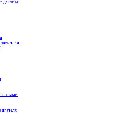
е датчики
и
ключатели
)
ы
нтактами
вигателя