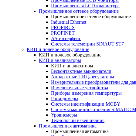
Промышленные LCD мониторы
Промышленная LCD клавиатура
Промышленное сетевое оборудование
Промышленное сетевое оборудование
Industrial Ethernet
PROFIBUS
PROFINET
AS-интерфейс
Системы телеметрии SINAUT ST7
КИП и полевое оборудование
КИП и полевое оборудование
КИП и анализаторы
КИП и анализаторы
Бесконтактные выключатели
Аппаратные ПИД-регуляторы
Измерительные преобразователи для да
Измерительные устройства
Приборы измерения температуры
Расходомеры
Системы идентификации MOBY
Системы машинного зрения SIMATIC Ma
Уровнемеры
Технологии взвешивания
Промышленная автоматика
Промышленная автоматика