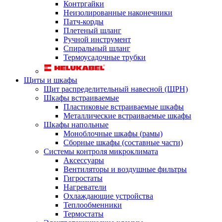
Контргайки
Неизолированные наконечники
Патч-корды
Плетеный шланг
Ручной инструмент
Спиральный шланг
Термоусадочные трубки
Щиты и шкафы
Щит распределительный навесной (ЩРН)
Шкафы встраиваемые
Пластиковые встраиваемые шкафы
Металлические встраиваемые шкафы
Шкафы напольные
Моноблочные шкафы (рамы)
Сборные шкафы (составные части)
Системы контроля микроклимата
Аксессуары
Вентиляторы и воздушные фильтры
Гигростаты
Нагреватели
Охлаждающие устройства
Теплообменники
Термостаты