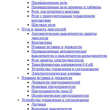
Промышленные реле
Промышленные реле времени и таймеры
Реле для печатного монтажа
Реле с принудительным управлением
контактами
Шаговые реле
Пуск и защита двигателей
Автоматические выключатели защиты
двигателя
Контакторы
Плавкие вставки и держатели
Промышленные автоматические
выключатели и выключатели-разъединители
Реле защиты электродвигателя
Трансформаторы напряжения 0,4 кВ
Устройства управления и сигнализации
Электротехнические клеммы
Плавкие вставки и держатели
Держатели предохранителей
Ножевые предохранители
Предохранители типа D
Цилиндрические предохранители
Устройства управления и сигнализации
Датчики
Концевые выключатели