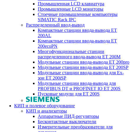
Промышленная LCD клавиатура
Промышленные LCD мониторы
Стоечные промышленные компьютеры
SIMATIC Rack IPC
Распределенный ввод-вывод
Компактные станции ввода-вывода ET
200AL
Компактные станции ввода-вывода ET
200ecoPN
Многофункциональные станции
распределенного ввода-вывода ET 200M
Модульные станции ввода-вывода ET 200pro
Модульные станции ввода-вывода ET 200SP
Модульные станции ввода-вывода для Ex-
зон ET 200iSP
Модульные станции ввода-вывода для
PROFIBUS DT и PROFINET IO ET 200S
Пусковые модули для ET 200S
КИП и полевое оборудование
КИП и анализаторы
Аппаратные ПИД-регуляторы
Бесконтактные выключатели
Измерительные преобразователи для