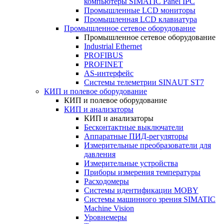
компьютеры SIMATIC Panel IPC
Промышленные LCD мониторы
Промышленная LCD клавиатура
Промышленное сетевое оборудование
Промышленное сетевое оборудование
Industrial Ethernet
PROFIBUS
PROFINET
AS-интерфейс
Системы телеметрии SINAUT ST7
КИП и полевое оборудование
КИП и полевое оборудование
КИП и анализаторы
КИП и анализаторы
Бесконтактные выключатели
Аппаратные ПИД-регуляторы
Измерительные преобразователи для
давления
Измерительные устройства
Приборы измерения температуры
Расходомеры
Системы идентификации MOBY
Системы машинного зрения SIMATIC
Machine Vision
Уровнемеры