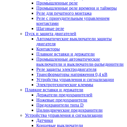
Промышленные реле
Промышленные реле времени и таймеры
Реле для печатного монтажа
Реле с принудительным управлением
контактами
Шаговые реле
Пуск и защита двигателей
Автоматические выключатели защиты
двигателя
Контакторы
Плавкие вставки и держатели
Промышленные автоматические
выключатели и выключатели-разъединители
Реле защиты электродвигателя
Трансформаторы напряжения 0,4 кВ
Устройства управления и сигнализации
Электротехнические клеммы
Плавкие вставки и держатели
Держатели предохранителей
Ножевые предохранители
Предохранители типа D
Цилиндрические предохранители
Устройства управления и сигнализации
Датчики
Концевые выключатели