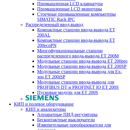
Промышленная LCD клавиатура
Промышленные LCD мониторы
Стоечные промышленные компьютеры
SIMATIC Rack IPC
Распределенный ввод-вывод
Компактные станции ввода-вывода ET
200AL
Компактные станции ввода-вывода ET
200ecoPN
Многофункциональные станции
распределенного ввода-вывода ET 200M
Модульные станции ввода-вывода ET 200pro
Модульные станции ввода-вывода ET 200SP
Модульные станции ввода-вывода для Ex-
зон ET 200iSP
Модульные станции ввода-вывода для
PROFIBUS DT и PROFINET IO ET 200S
Пусковые модули для ET 200S
КИП и полевое оборудование
КИП и анализаторы
Аппаратные ПИД-регуляторы
Бесконтактные выключатели
Измерительные преобразователи для