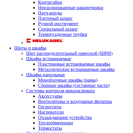
Контргайки
Неизолированные наконечники
Патч-корды
Плетеный шланг
Ручной инструмент
Спиральный шланг
Термоусадочные трубки
Щиты и шкафы
Щит распределительный навесной (ЩРН)
Шкафы встраиваемые
Пластиковые встраиваемые шкафы
Металлические встраиваемые шкафы
Шкафы напольные
Моноблочные шкафы (рамы)
Сборные шкафы (составные части)
Системы контроля микроклимата
Аксессуары
Вентиляторы и воздушные фильтры
Гигростаты
Нагреватели
Охлаждающие устройства
Теплообменники
Термостаты