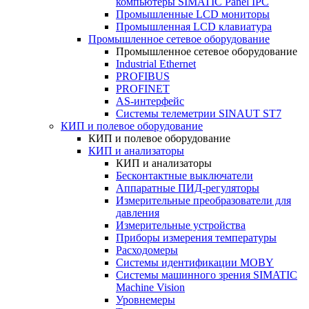
компьютеры SIMATIC Panel IPC
Промышленные LCD мониторы
Промышленная LCD клавиатура
Промышленное сетевое оборудование
Промышленное сетевое оборудование
Industrial Ethernet
PROFIBUS
PROFINET
AS-интерфейс
Системы телеметрии SINAUT ST7
КИП и полевое оборудование
КИП и полевое оборудование
КИП и анализаторы
КИП и анализаторы
Бесконтактные выключатели
Аппаратные ПИД-регуляторы
Измерительные преобразователи для
давления
Измерительные устройства
Приборы измерения температуры
Расходомеры
Системы идентификации MOBY
Системы машинного зрения SIMATIC
Machine Vision
Уровнемеры