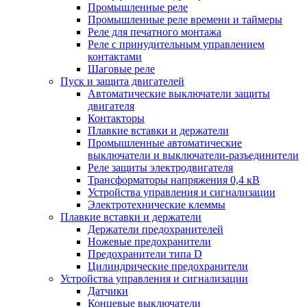
Промышленные реле
Промышленные реле времени и таймеры
Реле для печатного монтажа
Реле с принудительным управлением
контактами
Шаговые реле
Пуск и защита двигателей
Автоматические выключатели защиты
двигателя
Контакторы
Плавкие вставки и держатели
Промышленные автоматические
выключатели и выключатели-разъединители
Реле защиты электродвигателя
Трансформаторы напряжения 0,4 кВ
Устройства управления и сигнализации
Электротехнические клеммы
Плавкие вставки и держатели
Держатели предохранителей
Ножевые предохранители
Предохранители типа D
Цилиндрические предохранители
Устройства управления и сигнализации
Датчики
Концевые выключатели