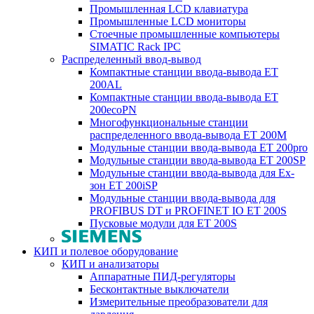
Промышленная LCD клавиатура
Промышленные LCD мониторы
Стоечные промышленные компьютеры
SIMATIC Rack IPC
Распределенный ввод-вывод
Компактные станции ввода-вывода ET
200AL
Компактные станции ввода-вывода ET
200ecoPN
Многофункциональные станции
распределенного ввода-вывода ET 200M
Модульные станции ввода-вывода ET 200pro
Модульные станции ввода-вывода ET 200SP
Модульные станции ввода-вывода для Ex-
зон ET 200iSP
Модульные станции ввода-вывода для
PROFIBUS DT и PROFINET IO ET 200S
Пусковые модули для ET 200S
КИП и полевое оборудование
КИП и анализаторы
Аппаратные ПИД-регуляторы
Бесконтактные выключатели
Измерительные преобразователи для