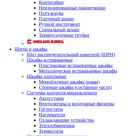
Контргайки
Неизолированные наконечники
Патч-корды
Плетеный шланг
Ручной инструмент
Спиральный шланг
Термоусадочные трубки
Щиты и шкафы
Щит распределительный навесной (ЩРН)
Шкафы встраиваемые
Пластиковые встраиваемые шкафы
Металлические встраиваемые шкафы
Шкафы напольные
Моноблочные шкафы (рамы)
Сборные шкафы (составные части)
Системы контроля микроклимата
Аксессуары
Вентиляторы и воздушные фильтры
Гигростаты
Нагреватели
Охлаждающие устройства
Теплообменники
Термостаты