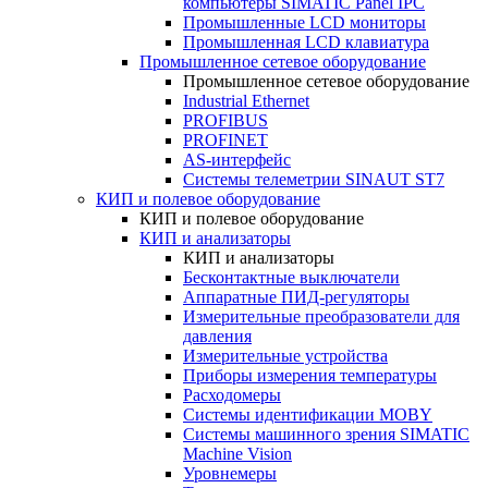
компьютеры SIMATIC Panel IPC
Промышленные LCD мониторы
Промышленная LCD клавиатура
Промышленное сетевое оборудование
Промышленное сетевое оборудование
Industrial Ethernet
PROFIBUS
PROFINET
AS-интерфейс
Системы телеметрии SINAUT ST7
КИП и полевое оборудование
КИП и полевое оборудование
КИП и анализаторы
КИП и анализаторы
Бесконтактные выключатели
Аппаратные ПИД-регуляторы
Измерительные преобразователи для
давления
Измерительные устройства
Приборы измерения температуры
Расходомеры
Системы идентификации MOBY
Системы машинного зрения SIMATIC
Machine Vision
Уровнемеры