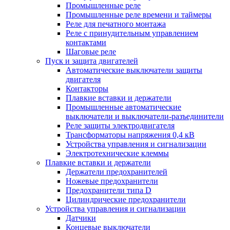
Промышленные реле
Промышленные реле времени и таймеры
Реле для печатного монтажа
Реле с принудительным управлением
контактами
Шаговые реле
Пуск и защита двигателей
Автоматические выключатели защиты
двигателя
Контакторы
Плавкие вставки и держатели
Промышленные автоматические
выключатели и выключатели-разъединители
Реле защиты электродвигателя
Трансформаторы напряжения 0,4 кВ
Устройства управления и сигнализации
Электротехнические клеммы
Плавкие вставки и держатели
Держатели предохранителей
Ножевые предохранители
Предохранители типа D
Цилиндрические предохранители
Устройства управления и сигнализации
Датчики
Концевые выключатели