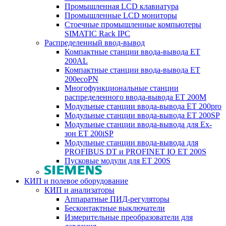
Промышленная LCD клавиатура
Промышленные LCD мониторы
Стоечные промышленные компьютеры
SIMATIC Rack IPC
Распределенный ввод-вывод
Компактные станции ввода-вывода ET
200AL
Компактные станции ввода-вывода ET
200ecoPN
Многофункциональные станции
распределенного ввода-вывода ET 200M
Модульные станции ввода-вывода ET 200pro
Модульные станции ввода-вывода ET 200SP
Модульные станции ввода-вывода для Ex-
зон ET 200iSP
Модульные станции ввода-вывода для
PROFIBUS DT и PROFINET IO ET 200S
Пусковые модули для ET 200S
КИП и полевое оборудование
КИП и анализаторы
Аппаратные ПИД-регуляторы
Бесконтактные выключатели
Измерительные преобразователи для