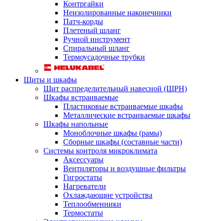
Контргайки
Неизолированные наконечники
Патч-корды
Плетеный шланг
Ручной инструмент
Спиральный шланг
Термоусадочные трубки
Щиты и шкафы
Щит распределительный навесной (ЩРН)
Шкафы встраиваемые
Пластиковые встраиваемые шкафы
Металлические встраиваемые шкафы
Шкафы напольные
Моноблочные шкафы (рамы)
Сборные шкафы (составные части)
Системы контроля микроклимата
Аксессуары
Вентиляторы и воздушные фильтры
Гигростаты
Нагреватели
Охлаждающие устройства
Теплообменники
Термостаты