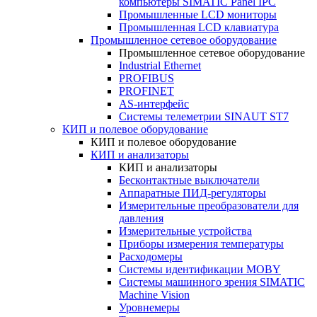
компьютеры SIMATIC Panel IPC
Промышленные LCD мониторы
Промышленная LCD клавиатура
Промышленное сетевое оборудование
Промышленное сетевое оборудование
Industrial Ethernet
PROFIBUS
PROFINET
AS-интерфейс
Системы телеметрии SINAUT ST7
КИП и полевое оборудование
КИП и полевое оборудование
КИП и анализаторы
КИП и анализаторы
Бесконтактные выключатели
Аппаратные ПИД-регуляторы
Измерительные преобразователи для
давления
Измерительные устройства
Приборы измерения температуры
Расходомеры
Системы идентификации MOBY
Системы машинного зрения SIMATIC
Machine Vision
Уровнемеры