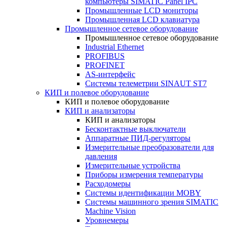
компьютеры SIMATIC Panel IPC
Промышленные LCD мониторы
Промышленная LCD клавиатура
Промышленное сетевое оборудование
Промышленное сетевое оборудование
Industrial Ethernet
PROFIBUS
PROFINET
AS-интерфейс
Системы телеметрии SINAUT ST7
КИП и полевое оборудование
КИП и полевое оборудование
КИП и анализаторы
КИП и анализаторы
Бесконтактные выключатели
Аппаратные ПИД-регуляторы
Измерительные преобразователи для
давления
Измерительные устройства
Приборы измерения температуры
Расходомеры
Системы идентификации MOBY
Системы машинного зрения SIMATIC
Machine Vision
Уровнемеры