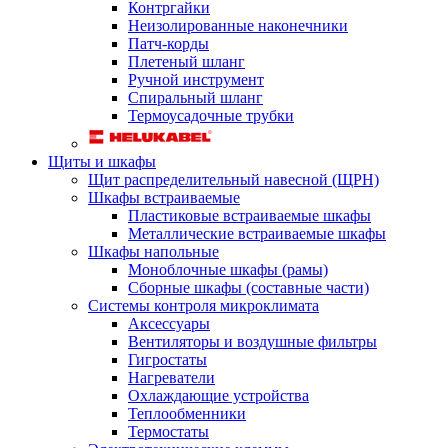
Контргайки
Неизолированные наконечники
Патч-корды
Плетеный шланг
Ручной инструмент
Спиральный шланг
Термоусадочные трубки
Щиты и шкафы
Щит распределительный навесной (ЩРН)
Шкафы встраиваемые
Пластиковые встраиваемые шкафы
Металлические встраиваемые шкафы
Шкафы напольные
Моноблочные шкафы (рамы)
Сборные шкафы (составные части)
Системы контроля микроклимата
Аксессуары
Вентиляторы и воздушные фильтры
Гигростаты
Нагреватели
Охлаждающие устройства
Теплообменники
Термостаты