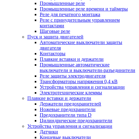
Промышленные реле
Промышленные реле времени и таймеры
Реле для печатного монтажа
Реле с принудительным управлением
контактами
Шаговые реле
Пуск и защита двигателей
Автоматические выключатели защиты
двигателя
Контакторы
Плавкие вставки и держатели
Промышленные автоматические
выключатели и выключатели-разъединители
Реле защиты электродвигателя
Трансформаторы напряжения 0,4 кВ
Устройства управления и сигнализации
Электротехнические клеммы
Плавкие вставки и держатели
Держатели предохранителей
Ножевые предохранители
Предохранители типа D
Цилиндрические предохранители
Устройства управления и сигнализации
Датчики
Концевые выключатели