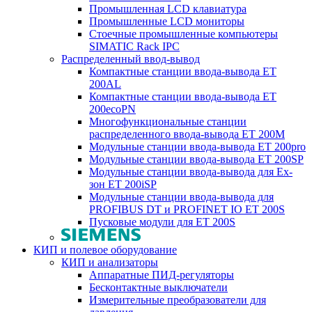
Промышленная LCD клавиатура
Промышленные LCD мониторы
Стоечные промышленные компьютеры
SIMATIC Rack IPC
Распределенный ввод-вывод
Компактные станции ввода-вывода ET
200AL
Компактные станции ввода-вывода ET
200ecoPN
Многофункциональные станции
распределенного ввода-вывода ET 200M
Модульные станции ввода-вывода ET 200pro
Модульные станции ввода-вывода ET 200SP
Модульные станции ввода-вывода для Ex-
зон ET 200iSP
Модульные станции ввода-вывода для
PROFIBUS DT и PROFINET IO ET 200S
Пусковые модули для ET 200S
КИП и полевое оборудование
КИП и анализаторы
Аппаратные ПИД-регуляторы
Бесконтактные выключатели
Измерительные преобразователи для