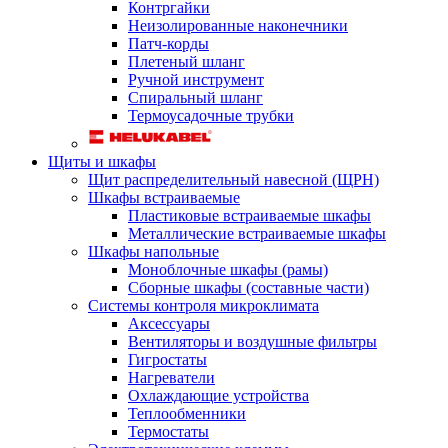
Контргайки
Неизолированные наконечники
Патч-корды
Плетеный шланг
Ручной инструмент
Спиральный шланг
Термоусадочные трубки
Щиты и шкафы
Щит распределительный навесной (ЩРН)
Шкафы встраиваемые
Пластиковые встраиваемые шкафы
Металлические встраиваемые шкафы
Шкафы напольные
Моноблочные шкафы (рамы)
Сборные шкафы (составные части)
Системы контроля микроклимата
Аксессуары
Вентиляторы и воздушные фильтры
Гигростаты
Нагреватели
Охлаждающие устройства
Теплообменники
Термостаты