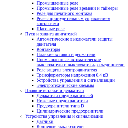
Промышленные реле
Промышленные реле времени и таймеры
Реле для печатного монтажа
Реле с принудительным управлением
контактами
Шаговые реле
Пуск и защита двигателей
Автоматические выключатели защиты
двигателя
Контакторы
Плавкие вставки и держатели
Промышленные автоматические
выключатели и выключатели-разъединители
Реле защиты электродвигателя
Трансформаторы напряжения 0,4 кВ
Устройства управления и сигнализации
Электротехнические клеммы
Плавкие вставки и держатели
Держатели предохранителей
Ножевые предохранители
Предохранители типа D
Цилиндрические предохранители
Устройства управления и сигнализации
Датчики
Концевые выключатели