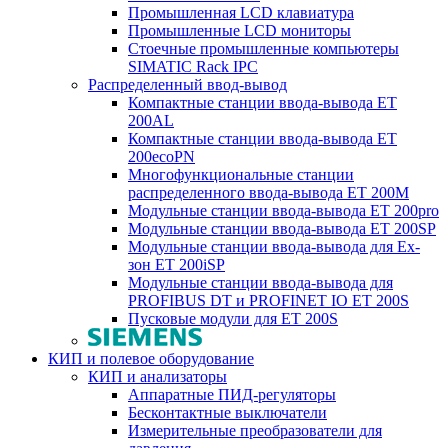
Промышленная LCD клавиатура
Промышленные LCD мониторы
Стоечные промышленные компьютеры
SIMATIC Rack IPC
Распределенный ввод-вывод
Компактные станции ввода-вывода ET
200AL
Компактные станции ввода-вывода ET
200ecoPN
Многофункциональные станции
распределенного ввода-вывода ET 200M
Модульные станции ввода-вывода ET 200pro
Модульные станции ввода-вывода ET 200SP
Модульные станции ввода-вывода для Ex-
зон ET 200iSP
Модульные станции ввода-вывода для
PROFIBUS DT и PROFINET IO ET 200S
Пусковые модули для ET 200S
КИП и полевое оборудование
КИП и анализаторы
Аппаратные ПИД-регуляторы
Бесконтактные выключатели
Измерительные преобразователи для