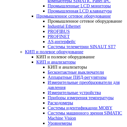
компьютеры SIMATIC Panel IPC
Промышленные LCD мониторы
Промышленная LCD клавиатура
Промышленное сетевое оборудование
Промышленное сетевое оборудование
Industrial Ethernet
PROFIBUS
PROFINET
AS-интерфейс
Системы телеметрии SINAUT ST7
КИП и полевое оборудование
КИП и полевое оборудование
КИП и анализаторы
КИП и анализаторы
Бесконтактные выключатели
Аппаратные ПИД-регуляторы
Измерительные преобразователи для
давления
Измерительные устройства
Приборы измерения температуры
Расходомеры
Системы идентификации MOBY
Системы машинного зрения SIMATIC
Machine Vision
Уровнемеры