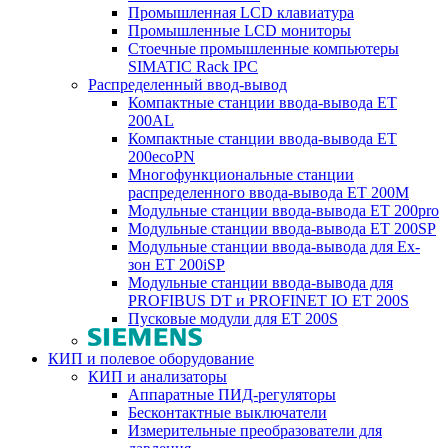
Промышленная LCD клавиатура
Промышленные LCD мониторы
Стоечные промышленные компьютеры
SIMATIC Rack IPC
Распределенный ввод-вывод
Компактные станции ввода-вывода ET
200AL
Компактные станции ввода-вывода ET
200ecoPN
Многофункциональные станции
распределенного ввода-вывода ET 200M
Модульные станции ввода-вывода ET 200pro
Модульные станции ввода-вывода ET 200SP
Модульные станции ввода-вывода для Ex-
зон ET 200iSP
Модульные станции ввода-вывода для
PROFIBUS DT и PROFINET IO ET 200S
Пусковые модули для ET 200S
КИП и полевое оборудование
КИП и анализаторы
Аппаратные ПИД-регуляторы
Бесконтактные выключатели
Измерительные преобразователи для