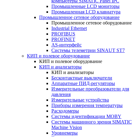
компьютеры SIMATIC Panel IPC
Промышленные LCD мониторы
Промышленная LCD клавиатура
Промышленное сетевое оборудование
Промышленное сетевое оборудование
Industrial Ethernet
PROFIBUS
PROFINET
AS-интерфейс
Системы телеметрии SINAUT ST7
КИП и полевое оборудование
КИП и полевое оборудование
КИП и анализаторы
КИП и анализаторы
Бесконтактные выключатели
Аппаратные ПИД-регуляторы
Измерительные преобразователи для
давления
Измерительные устройства
Приборы измерения температуры
Расходомеры
Системы идентификации MOBY
Системы машинного зрения SIMATIC
Machine Vision
Уровнемеры