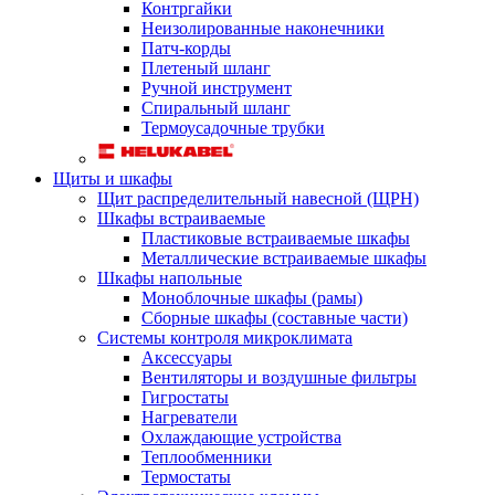
Контргайки
Неизолированные наконечники
Патч-корды
Плетеный шланг
Ручной инструмент
Спиральный шланг
Термоусадочные трубки
Щиты и шкафы
Щит распределительный навесной (ЩРН)
Шкафы встраиваемые
Пластиковые встраиваемые шкафы
Металлические встраиваемые шкафы
Шкафы напольные
Моноблочные шкафы (рамы)
Сборные шкафы (составные части)
Системы контроля микроклимата
Аксессуары
Вентиляторы и воздушные фильтры
Гигростаты
Нагреватели
Охлаждающие устройства
Теплообменники
Термостаты