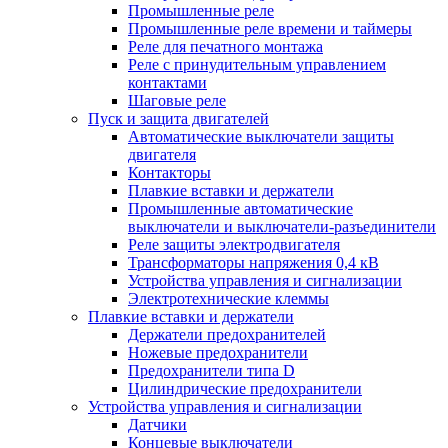
Промышленные реле
Промышленные реле времени и таймеры
Реле для печатного монтажа
Реле с принудительным управлением
контактами
Шаговые реле
Пуск и защита двигателей
Автоматические выключатели защиты
двигателя
Контакторы
Плавкие вставки и держатели
Промышленные автоматические
выключатели и выключатели-разъединители
Реле защиты электродвигателя
Трансформаторы напряжения 0,4 кВ
Устройства управления и сигнализации
Электротехнические клеммы
Плавкие вставки и держатели
Держатели предохранителей
Ножевые предохранители
Предохранители типа D
Цилиндрические предохранители
Устройства управления и сигнализации
Датчики
Концевые выключатели