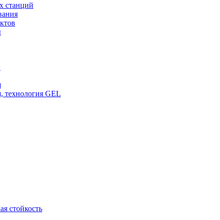
х станций
вания
ктов
ы
и
я
, технология GEL
ая стойкость