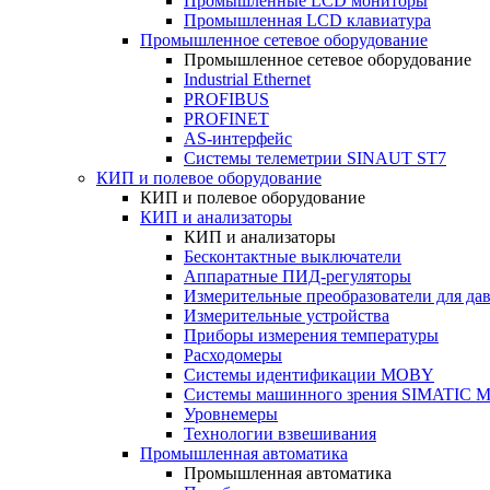
Промышленные LCD мониторы
Промышленная LCD клавиатура
Промышленное сетевое оборудование
Промышленное сетевое оборудование
Industrial Ethernet
PROFIBUS
PROFINET
AS-интерфейс
Системы телеметрии SINAUT ST7
КИП и полевое оборудование
КИП и полевое оборудование
КИП и анализаторы
КИП и анализаторы
Бесконтактные выключатели
Аппаратные ПИД-регуляторы
Измерительные преобразователи для да
Измерительные устройства
Приборы измерения температуры
Расходомеры
Системы идентификации MOBY
Системы машинного зрения SIMATIC Ma
Уровнемеры
Технологии взвешивания
Промышленная автоматика
Промышленная автоматика