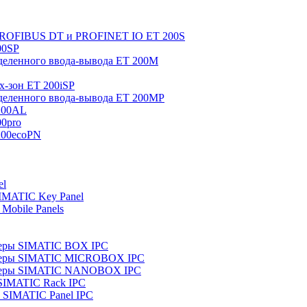
 PROFIBUS DT и PROFINET IO ET 200S
00SP
еленного ввода-вывода ET 200M
x-зон ET 200iSP
еленного ввода-вывода ET 200MP
200AL
0pro
200ecoPN
el
IMATIC Key Panel
Mobile Panels
еры SIMATIC BOX IPC
теры SIMATIC MICROBOX IPC
теры SIMATIC NANOBOX IPC
SIMATIC Rack IPC
SIMATIC Panel IPC