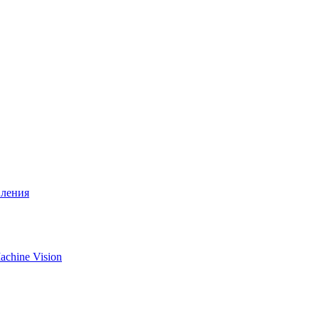
вления
chine Vision