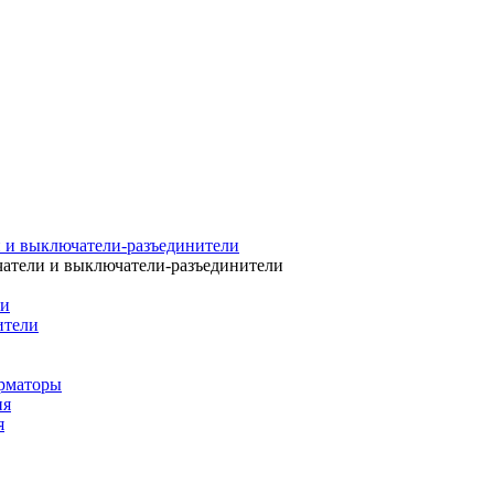
 и выключатели-разъединители
атели и выключатели-разъединители
ли
ители
рматоры
ия
я