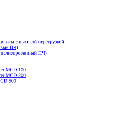
стоты с высокой перегрузкой
овые ПЧ)
циализированный ПЧ)
rter MCD 100
rter MCD 200
 MCD 500