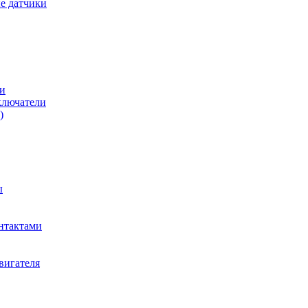
е датчики
и
ключатели
)
ы
нтактами
вигателя