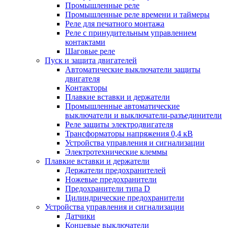
Промышленные реле
Промышленные реле времени и таймеры
Реле для печатного монтажа
Реле с принудительным управлением
контактами
Шаговые реле
Пуск и защита двигателей
Автоматические выключатели защиты
двигателя
Контакторы
Плавкие вставки и держатели
Промышленные автоматические
выключатели и выключатели-разъединители
Реле защиты электродвигателя
Трансформаторы напряжения 0,4 кВ
Устройства управления и сигнализации
Электротехнические клеммы
Плавкие вставки и держатели
Держатели предохранителей
Ножевые предохранители
Предохранители типа D
Цилиндрические предохранители
Устройства управления и сигнализации
Датчики
Концевые выключатели