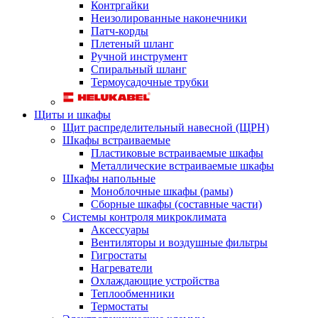
Контргайки
Неизолированные наконечники
Патч-корды
Плетеный шланг
Ручной инструмент
Спиральный шланг
Термоусадочные трубки
Щиты и шкафы
Щит распределительный навесной (ЩРН)
Шкафы встраиваемые
Пластиковые встраиваемые шкафы
Металлические встраиваемые шкафы
Шкафы напольные
Моноблочные шкафы (рамы)
Сборные шкафы (составные части)
Системы контроля микроклимата
Аксессуары
Вентиляторы и воздушные фильтры
Гигростаты
Нагреватели
Охлаждающие устройства
Теплообменники
Термостаты