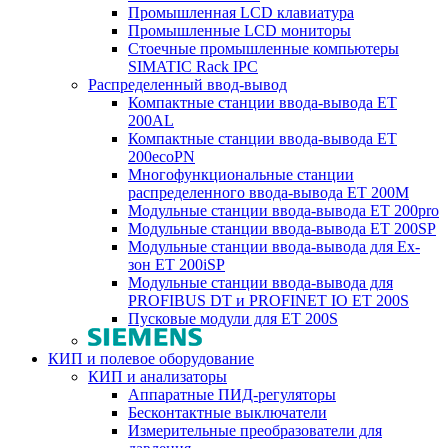
Промышленная LCD клавиатура
Промышленные LCD мониторы
Стоечные промышленные компьютеры
SIMATIC Rack IPC
Распределенный ввод-вывод
Компактные станции ввода-вывода ET
200AL
Компактные станции ввода-вывода ET
200ecoPN
Многофункциональные станции
распределенного ввода-вывода ET 200M
Модульные станции ввода-вывода ET 200pro
Модульные станции ввода-вывода ET 200SP
Модульные станции ввода-вывода для Ex-
зон ET 200iSP
Модульные станции ввода-вывода для
PROFIBUS DT и PROFINET IO ET 200S
Пусковые модули для ET 200S
КИП и полевое оборудование
КИП и анализаторы
Аппаратные ПИД-регуляторы
Бесконтактные выключатели
Измерительные преобразователи для