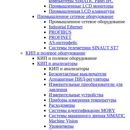
компьютеры SIMATIC Panel IPC
Промышленные LCD мониторы
Промышленная LCD клавиатура
Промышленное сетевое оборудование
Промышленное сетевое оборудование
Industrial Ethernet
PROFIBUS
PROFINET
AS-интерфейс
Системы телеметрии SINAUT ST7
КИП и полевое оборудование
КИП и полевое оборудование
КИП и анализаторы
КИП и анализаторы
Бесконтактные выключатели
Аппаратные ПИД-регуляторы
Измерительные преобразователи для
давления
Измерительные устройства
Приборы измерения температуры
Расходомеры
Системы идентификации MOBY
Системы машинного зрения SIMATIC
Machine Vision
Уровнемеры